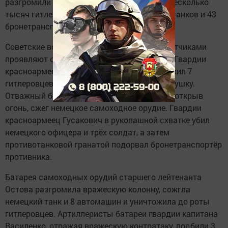
разгромили их. В течение дня уничтожено несколько
тысяч гитлеровцев, подбито и сожжено 45 танков и 43
бронетранспортёра противника.
Советские воины в боях с немецкими захватчиками
проявляют образцы доблести и геройства. Гвардии
красноармеец Чеснов в одном бою уничтожил 7
гитлеровцев и захватил противотанковую пушку.
Отважный боец быстро развернул пушку и, открыв
огонь, сжег немецкое самоходное орудие. Гвардии
красноармеец Гусакович в рукопашной схватке убил
немецкого офицера и трёх солдат, а затем
противотанковой гранатой подорвал бронетранспортёр
противника.
Батарея самоходных орудий старшего лейтенанта
Остова разгромила вражескую колонну, сожгла
немецкий танк и 8 автомашин и уничтожила до роты
гитлеровцев. Артиллеристы батареи гвардии капитана
Василенко, отражая вражескую контратаку, подбили 3