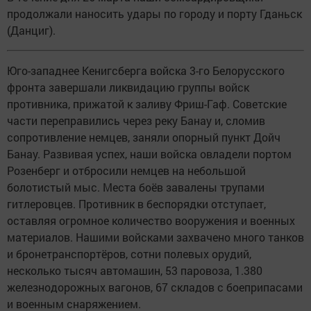
продолжали наносить удары по городу и порту Гданьск
(Данциг).
Юго-западнее Кенигсберга войска 3-го Белорусского
фронта завершали ликвидацию группы войск
противника, прижатой к заливу Фриш-Гаф. Советские
части переправились через реку Банау и, сломив
сопротивление немцев, заняли опорный пункт Дойч
Банау. Развивая успех, наши войска овладели портом
Розенберг и отбросили немцев на небольшой
болотистый мыс. Места боёв завалены трупами
гитлеровцев. Противник в беспорядки отступает,
оставляя огромное количество вооружения и военных
материалов. Нашими войсками захвачено много танков
и бронетранспортёров, сотни полевых орудий,
несколько тысяч автомашин, 53 паровоза, 1.380
железнодорожных вагонов, 67 складов с боеприпасами
и военным снаряжением.