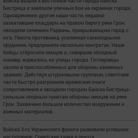
войска вышли к восточной части города Банска
Бистрица и завязали уличные бои на окраинах города.
Одновременно другие наши части, недавно
захватившие плацдарм на правом берегу реки Грон,
овладели селением Радвань, прикрывающим город с
юга. Пехота противника, усиленная самоходными
орудиями, предприняла несколько контратак. Наши
бойцы отбросили немцев и, совершив обходный
маневр, ворвались на улицы города. Гитлеровцы
засели в приспособленных для обороны каменных
зданиях. Действуя штурмовыми группами, советские
части быстро разгромили вражеские очаги
сопротивления и овладели городом Банска Бистрица -
сильным опорным пунктам обороны немцев на реке
Грон. Захвачено большое количество вооружения и
военных материалов.
Войска 3-го Украинского фронта развивали успешное
наступление. Советские танки и пехота