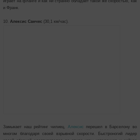
играет на фланге и как ни странно обладает такой же скоростью, как
и Франк.
10.
Алексис Санчес
(30,1 км/час).
Замыкает наш рейтинг чилиец.
Алексис
перешел в Барселону во
многом благодаря своей взрывной скорости. Быстроногий лидер