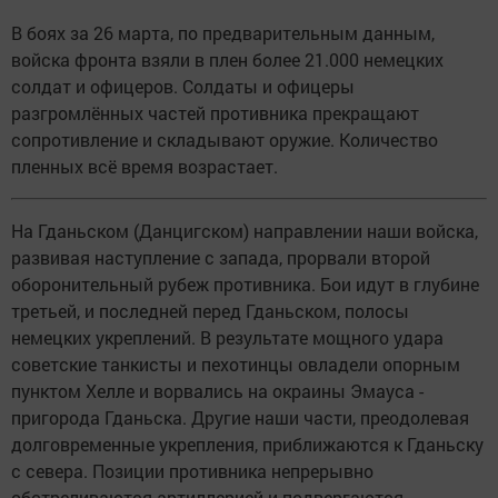
В боях за 26 марта, по предварительным данным,
войска фронта взяли в плен более 21.000 немецких
солдат и офицеров. Солдаты и офицеры
разгромлённых частей противника прекращают
сопротивление и складывают оружие. Количество
пленных всё время возрастает.
На Гданьском (Данцигском) направлении наши войска,
развивая наступление с запада, прорвали второй
оборонительный рубеж противника. Бои идут в глубине
третьей, и последней перед Гданьском, полосы
немецких укреплений. В результате мощного удара
советские танкисты и пехотинцы овладели опорным
пунктом Хелле и ворвались на окраины Эмауса -
пригорода Гданьска. Другие наши части, преодолевая
долговременные укрепления, приближаются к Гданьску
с севера. Позиции противника непрерывно
обстреливаются артиллерией и подвергаются