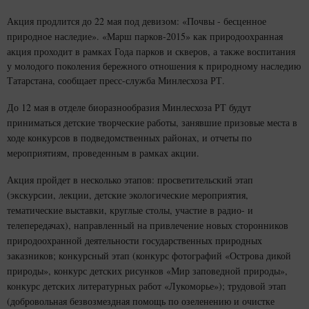
Акция продлится до 22 мая под девизом: «Почвы - бесценное
природное наследие».
«Марш парков-2015» как природоохранная
акция проходит в рамках Года парков и скверов, а также воспитания
у молодого поколения бережного отношения к природному наследию
Татарстана, сообщает
пресс-служба
Минлесхоза РТ.
До 12 мая в отделе биоразнообразия Минлесхоза РТ будут
приниматься детские творческие работы, занявшие призовые места в
ходе конкурсов в подведомственных районах, и отчеты по
мероприятиям, проведенным в рамках акции.
Акция пройдет в несколько этапов: просветительский этап
(экскурсии, лекции, детские экологические мероприятия,
тематические выставки, круглые столы, участие в радио- и
телепередачах), направленный на привлечение новых сторонников
природоохранной деятельности государственных природных
заказников; конкурсный этап (конкурс фотографий «Острова дикой
природы», конкурс детских рисунков «Мир заповедной природы»,
конкурс детских литературных работ «Лукоморье»); трудовой этап
(добровольная безвозмездная помощь по озеленению и очистке