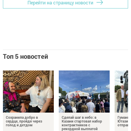
Перейти на страницу новости
Топ 5 новостей
Сохранила добро в
Сделай шаг в небо: в
Гуманит
сердце, пройдя через
Казани стартовал набор
Ютазинс
голод и детдом
контрактников с
отправи
рекордной выплатой