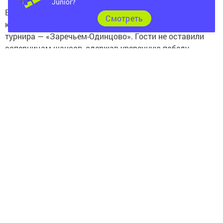
Junior?
В решающем третьем матче финальной серии
Cмотреть
казанское «Динамо-Ак Барс» встречалось с хозяйками
турнира — «Заречьем-Одинцово». Гости не оставили
соперницам шансов, одержав уверенную победу
со счётом 3:0 по партиям — 25:22, 25:16, 29:27.
Казанские волейболистки продемонстрировали
высочайший уровень мастерства, тактическую выучку
и железную волю к победе. Они с самого начала матча
взяли инициативу в свои руки и не упустили
её до самого финального свистка. Особенно
напряжённой получилась третья партия, где «Заречью»
удалось навязать борьбу, но в решающий момент опыт
и класс чемпионок взяли верх.
https://www.tatar-inform.ru/news/zenskaya-komanda-
dinamo-ak-bars-stala-cempionom-strany-po-voleibolu-
6023763