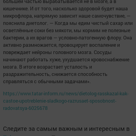
большей частью вырабатывается не в мозге, а в
кишечнике. И от того, насколько здоровой будет наша
микрофлора, напрямую зависит наше самочувствие, —
пояснила диетолог. — Когда мы едим чистый сахар или
осветлённые соки без мякоти, мы кормим не полезные
бактерии, а их врагов — условно-патогенную флору. Она
активно размножается, провоцирует воспаление и
повреждает нейроны головного мозга. Сосуды
начинают работать хуже, ухудшается кровоснабжение
мозга. В итоге возрастает усталость и
раздражительность, снижается способность
справляться с обычными задачами».
https://www.tatar-inform.ru/news/dietolog-rasskazal-kak-
castoe-upotreblenie-sladkogo-razrusaet-sposobnost-
radovatsya-6025678
Следите за самым важным и интересным в