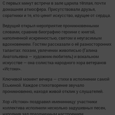
С первых минут встречи в зале царила тёплая, почти
домашняя атмосфера. Присутствовали друзья,
соратники и те, кто ценит искусство, идущее от сердца.
Ведущий открыл мероприятие проникновенными
словами, сравнив биографию героини с книгой,
наполненной искренностью, светом и неугасимым
вдохновением. Гостям рассказали о её разносторонних
талантах: поэзии, увлечении живописью (Галина
Анатольевна — художник-любитель) и вокальном
искусстве — она солистка народного хора ветеранов
«Истоки».
Ключевой момент вечера — стихи в исполнении самой
Еськиной. Каждое стихотворение звучало
проникновенно, находя живой отклик у слушателей.
Хор «Истоки» поздравил именинницу: участники
коллектива исполнили несколько задушевных песен,
наполнив зал праздничным настроением.