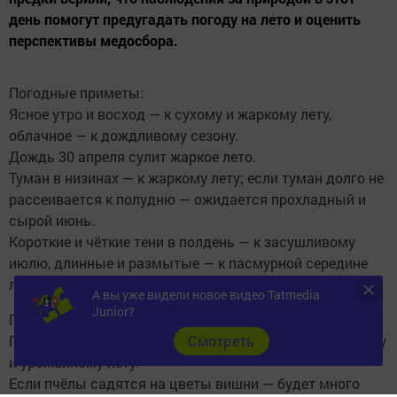
день помогут предугадать погоду на лето и оценить
перспективы медосбора.
Погодные приметы:
Ясное утро и восход — к сухому и жаркому лету,
облачное — к дождливому сезону.
Дождь 30 апреля сулит жаркое лето.
Туман в низинах — к жаркому лету; если туман долго не
рассеивается к полудню — ожидается прохладный и
сырой июнь.
Короткие и чёткие тени в полдень — к засушливому
июлю, длинные и размытые — к пасмурной середине
лета.
А вы уже видели новое видео Tatmedia
Junior?
Приметы про насекомых и ульи:
Пчёлы активно летят на цветы — к богатому медосбору
Cмотреть
и урожайному лету.
Если пчёлы садятся на цветы вишни — будет много