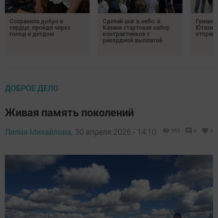
Сохранила добро в
Сделай шаг в небо: в
Гуманит
сердце, пройдя через
Казани стартовал набор
Ютазинс
голод и детдом
контрактников с
отправи
рекордной выплатой
ДОБРОЕ ДЕЛО
Живая память поколений
Лилия Михайлова,
30 апреля 2026 - 14:10
353
0
0