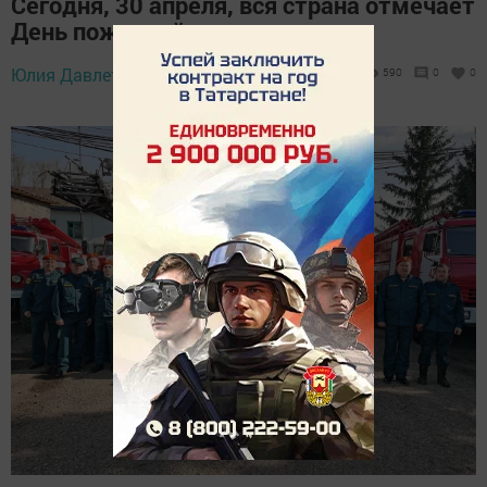
Сегодня, 30 апреля, вся страна отмечает
День пожарной охраны
30 апреля 2026 -
Юлия Давлетбаева,
590
0
0
15:32