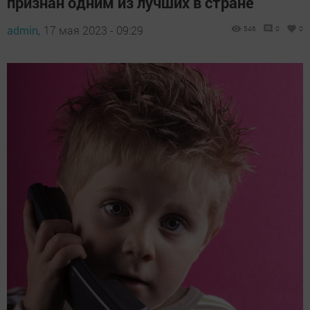
признан одним из лучших в стране
admin,
17 мая 2023 - 09:29
546
0
0