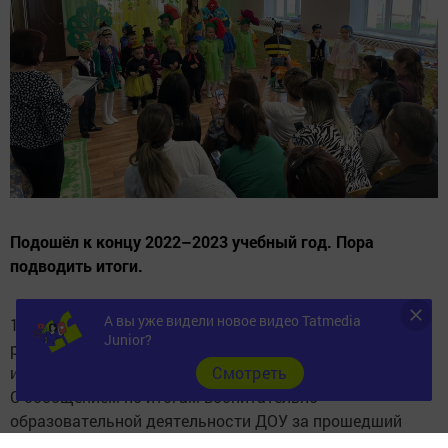
Подошёл к концу 2022–2023 учебный год. Пора
подводить итоги.
А вы уже видели новое видео Tatmedia
16 мая в детском саду N5 состоялось общее
Junior?
родительское собрание, которое было посвящено
итогам работы дошкольного учреждения.
Cмотреть
С сообщением по итогам воспитательно –
образовательной деятельности ДОУ за прошедший
учебный год выступила заведующая Хабибуллина Г.И.,