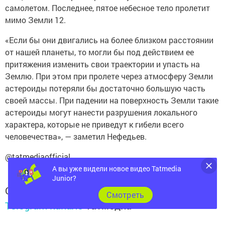
самолетом. Последнее, пятое небесное тело пролетит
мимо Земли 12.
«Если бы они двигались на более близком расстоянии
от нашей планеты, то могли бы под действием ее
притяжения изменить свои траектории и упасть на
Землю. При этом при пролете через атмосферу Земли
астероиды потеряли бы достаточно большую часть
своей массы. При падении на поверхность Земли такие
астероиды могут нанести разрушения локального
характера, которые не приведут к гибели всего
человечества», — заметил Нефедьев.
@tatmediaofficial
А вы уже видели новое видео Tatmedia
Junior?
Следите за самым важным и интересным в
Cмотреть
Telegram-канале
Татмедиа