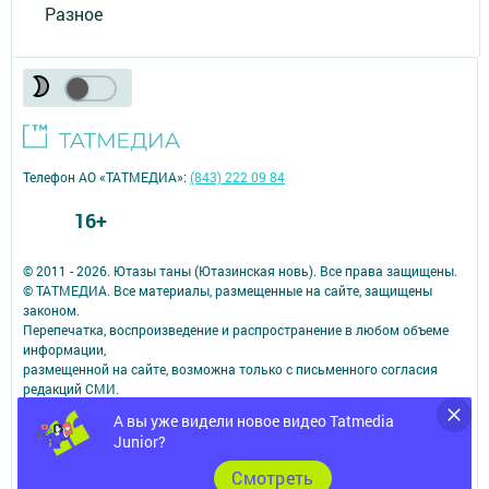
Разное
Телефон АО «ТАТМЕДИА»:
(843) 222 09 84
16+
© 2011 - 2026. Ютазы таны (Ютазинская новь). Все права защищены.
© ТАТМЕДИА. Все материалы, размещенные на сайте, защищены
законом.
Перепечатка, воспроизведение и распространение в любом объеме
информации,
размещенной на сайте, возможна только с письменного согласия
редакций СМИ.
При поддержке Республиканского агентства по печати и массовым
А вы уже видели новое видео Tatmedia
коммуникациям.
Junior?
Наименование СМИ: Ютазы таны (Ютазинская новь)
№ свидетельства о регистрации СМИ, дата: ЭЛ № ФС 77 - 90166 от
Cмотреть
07.10.2025