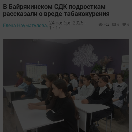
В Байрякинском СДК подросткам
рассказали о вреде табакокурения
24 ноября 2025 -
Елена Науматулова,
402
0
0
17:17