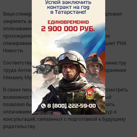
Вице-спикер Госдумы Борис Чернышов предложил
закрепить за гражданами России право на
оплачиваемое освобождение от работы для
прохождения медицинских обследований при
планировании беременности. Об этом сообщает РИА
Новости.
Соответствующие обращения он направил министру
труда Антону Котякову и министру здравоохранения
Михаилу Мурашко.
В своих письмах парламентарий просит рассмотреть
возможность разработки механизма, который
позволил бы работающим гражданам получать
оплачиваемые дни для медицинских процедур и
консультаций, связанных с подготовкой к будущему
родительству.