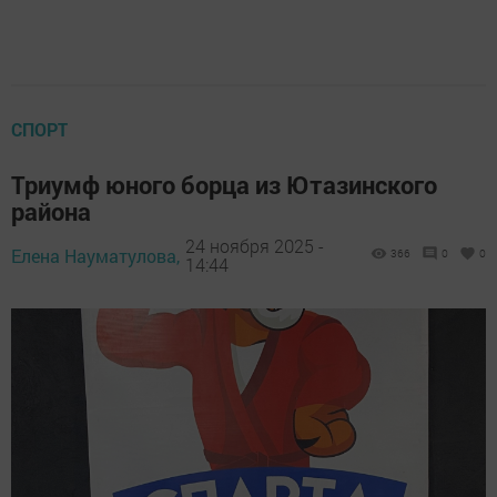
СПОРТ
Триумф юного борца из Ютазинского
района
24 ноября 2025 -
Елена Науматулова,
366
0
0
14:44