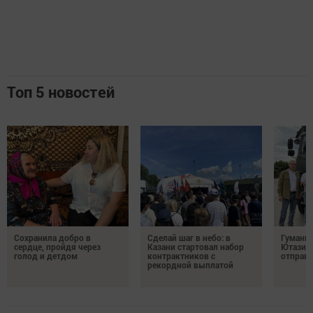
Топ 5 новостей
Сохранила добро в
Сделай шаг в небо: в
Гуманит
сердце, пройдя через
Казани стартовал набор
Ютазинс
голод и детдом
контрактников с
отправи
рекордной выплатой