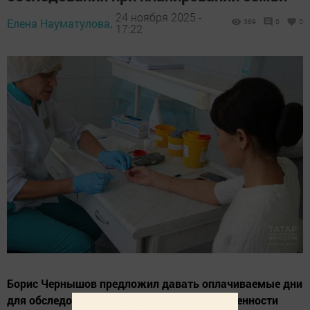
24 ноября 2025 -
Елена Науматулова,
369
0
0
17:22
Борис Чернышов предложил давать оплачиваемые дни
для обследований при планировании беременности