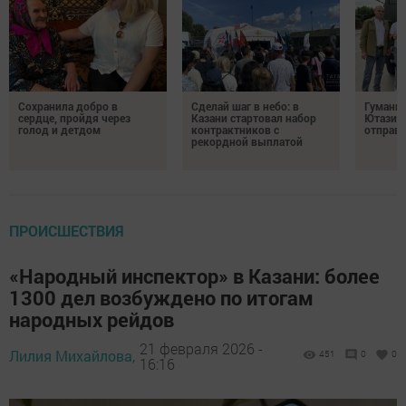
Сохранила добро в
Сделай шаг в небо: в
Гуманит
сердце, пройдя через
Казани стартовал набор
Ютазинс
голод и детдом
контрактников с
отправи
рекордной выплатой
ПРОИСШЕСТВИЯ
«Народный инспектор» в Казани: более
1300 дел возбуждено по итогам
народных рейдов
21 февраля 2026 -
Лилия Михайлова,
451
0
0
16:16