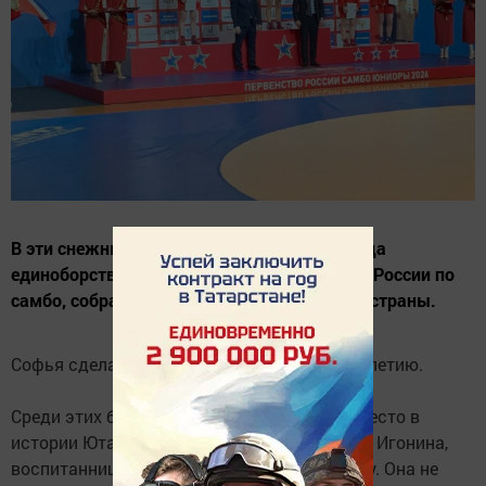
В эти снежные дни в Казани на арене Дворца
единоборств «Ак Барс» прошло Первенство России по
самбо, собравшее лучших юниоров со всей страны.
Софья сделала себе подарок к совершеннолетию.
Среди этих блестящих спортсменов своё место в
истории Ютазинского района заняла Софья Игонина,
воспитанница школы самбо поселка Уруссу. Она не