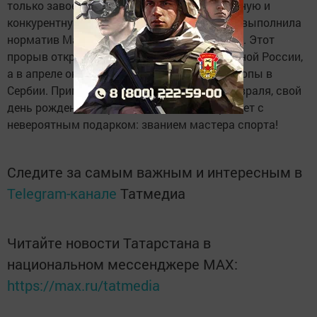
только завоевала серебро, показав зрелищную и
конкурентную борьбу, но и первой в районе выполнила
норматив Мастера спорта России по самбо. Этот
прорыв открыл Софье двери в состав сборной России,
а в апреле она выступит на Первенстве Европы в
Сербии. Примечательно, что сегодня, 21 февраля, свой
день рождения Софья Геннадьевна встречает с
невероятным подарком: званием мастера спорта!
Следите за самым важным и интересным в
Telegram-канале
Татмедиа
Читайте новости Татарстана в
национальном мессенджере MАХ:
https://max.ru/tatmedia