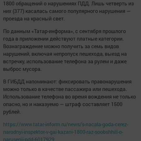
1800 обращений о нарушениях ПДД. Лишь четверть из
них (377) касалась самого популярного нарушения —
проезда на красный свет.
По данным «Татар-информа», с сентября прошлого
года в приложении действуют платные категории.
Вознаграждение можно получить за семь видов
нарушений, включая непропуск пешехода, выезд на
встречку, использование телефона за рулем и даже
выброс мусора.
В ГИБДД напоминают: фиксировать правонарушения
можно только в качестве пассажира или пешехода.
Использование телефона во время вождения не только
опасно, но и наказуемо — штраф составляет 1500
рублей.
https://www.tatar-inform.ru/news/s-nacala-goda-cerez-
narodnyi-inspektor-v-gai-kazani-1800-raz-soobshhili-o-
narusenii-pdd-6017929