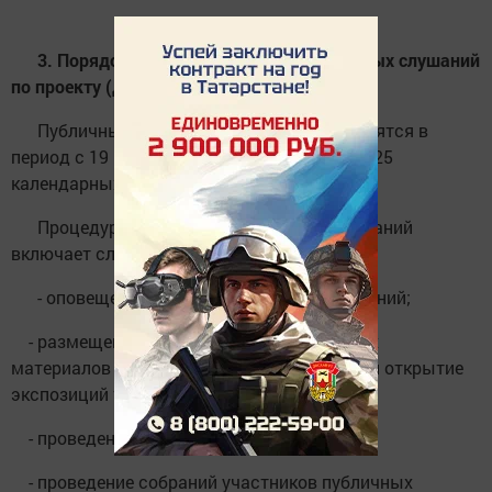
3. Порядок и сроки проведения публичных слушаний
по проекту (далее - публичные слушания):
Публичные слушания по проекту проводятся в
период с 19 мая 2026 г. по 12 июня 2026 г. (25
календарных дней).
Процедура проведения публичных слушаний
включает следующие этапы:
- оповещение о начале публичных слушаний;
- размещение проекта и информационных
материалов к нему на официальном сайте и открытие
экспозиций такого проекта;
- проведение экспозиций проекта;
- проведение собраний участников публичных