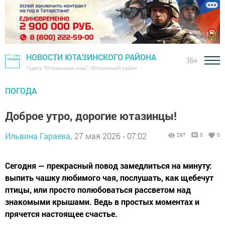
НОВОСТИ ЮТАЗИНСКОГО РАЙОНА
16+
Газета "Ютазинская новь" - Ютазинский район
ПОГОДА
Доброе утро, дорогие ютазинцы!
Ильвина Гараева,
27 мая 2026 - 07:02
287
0
0
Сегодня — прекрасный повод замедлиться на минуту:
выпить чашку любимого чая, послушать, как щебечут
птицы, или просто полюбоваться рассветом над
знакомыми крышами. Ведь в простых моментах и
прячется настоящее счастье.