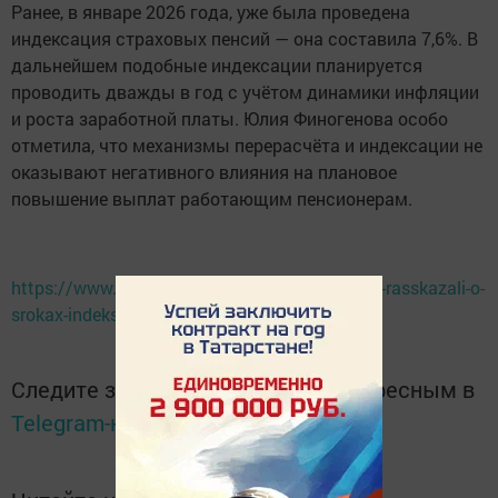
Ранее, в январе 2026 года, уже была проведена
индексация страховых пенсий — она составила 7,6%. В
дальнейшем подобные индексации планируется
проводить дважды в год с учётом динамики инфляции
и роста заработной платы. Юлия Финогенова особо
отметила, что механизмы перерасчёта и индексации не
оказывают негативного влияния на плановое
повышение выплат работающим пенсионерам.
https://www.tatar-inform.ru/news/rossiyanam-rasskazali-o-
srokax-indeksacii-pensii-v-2026-godu-6026887
Следите за самым важным и интересным в
Telegram-канале
Татмедиа