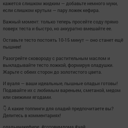
кажется слишком жидким — добавьте немного муки,
если слишком крутым — пару ложек кефира.
Важный момент: только теперь просейте соду прямо
поверх теста и быстро, но аккуратно вмешайте ее.
Оставьте тесто постоять 10-15 минут — оно станет ещё
пышнее!
Разогрейте сковороду с растительным маслом и
выкладывайте тесто ложкой, формируя оладушки.
Жарьте с обеих сторон до золотистого цвета.
И вуаля — ваши идеальные, пышные оладьи готовы!
Подавайте их с любимым вареньем, сметаной, медом
или свежими ягодами.
👇 А какие топпинги для оладий предпочитаете вы?
Делитесь в комментариях!
оладьинакефире #готовимдома #чай