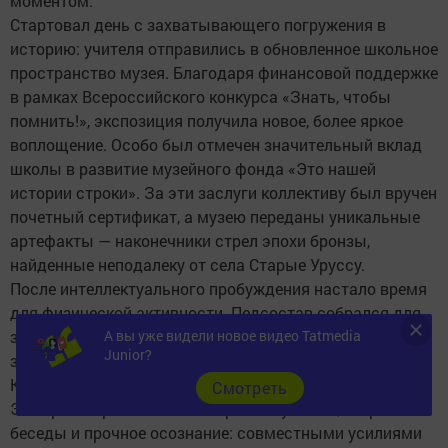
моментом.
Стартовал день с захватывающего погружения в
историю: учителя отправились в обновленное школьное
пространство музея. Благодаря финансовой поддержке
в рамках Всероссийского конкурса «Знать, чтобы
помнить!», экспозиция получила новое, более яркое
воплощение. Особо был отмечен значительный вклад
школы в развитие музейного фонда «Это нашей
истории строки». За эти заслуги коллективу был вручен
почетный сертификат, а музею переданы уникальные
артефакты — наконечники стрел эпохи бронзы,
найденные неподалеку от села Старые Уруссу.
После интеллектуального пробуждения настало время
для физической активности. Педсостав собрался для
захватывающей бадминтонной баталии, а затем
А вы уже видели новое видео Tatmedia
Junior?
зарядился позитивом на серии спортивных эстафет.
Кульминацией дня стало теплое, душевное чаепитие.
Cмотреть
Это время пронизывали искренние улыбки, открытые
беседы и прочное осознание: совместными усилиями