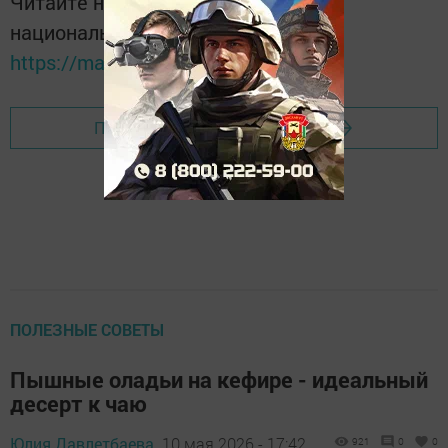
Читайте новости Татарстана в
национальном мессенджере MАХ:
https://max.ru/tatmedia
Перейти на страницу новости
ПОЛЕЗНЫЕ СОВЕТЫ
Пышные оладьи на кефире - идеальный
десерт к чаю
Юлия Давлетбаева,
10 мая 2026 - 17:42
921
0
0