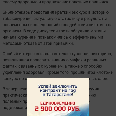
своему здоровью и продвижение полезных привычек.
Библиотекарь представил краткий экскурс в историю
табакокурения, актуальную статистику и результаты
современных исследований о воздействии никотина на
организм. В ходе дискуссии гости обсудили мотивы
начала курения и познакомились с эффективными
методами отказа от этой привычки.
Особый интерес вызвала интеллектуальная викторина,
позволившая проверить знания о мифах и реальных
фактах, связанных с курением, а также о способах
укрепления здоровья. Кроме того, прошли игра «Лото» и
конкурс по составлению пословиц из заданных слов.
В завершение встречи каждый участник получил
практические рекомендации по формированию
полезных привычек, управлению стрессом и
поддержанию иммунитета.