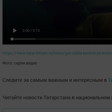
https://www.tatar-inform.ru/news/gai-usilila-kontrol-za-mot
Фото: скрин видео
Следите за самым важным и интересным в
T
Читайте новости Татарстана в национально