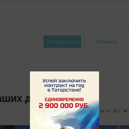
Отправить
Авторизоваться
аших детей?
9
367
0