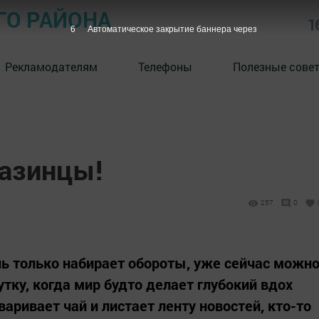
ГО РАЙОНА
1
5
Автоматическое закрытие баннера через
Рекламодателям
Телефоны
Полезные сове
тазинцы!
257
0
нь только набирает обороты, уже сейчас можн
тку, когда мир будто делает глубокий вдох
варивает чай и листает ленту новостей, кто-то