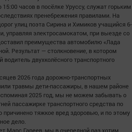
 15:00 часов в посёлке Уруссу, служат горьким
следствиях пренебрежения правилами. На
орог улиц поэта Сирина и Химиков учащийся 6-
ии, управляя электросамокатом, при выезде со
едоставил преимущества автомобилю «Лада
ной. Результат — столкновение, в котором
 водитель двухколёсного транспортного
есяцев 2026 года дорожно-транспортных
чили травмы дети-пассажиры, в нашем районе
 вспоминая 2025 год, мы не можем забывать о
тней пассажирке транспортного средства по
 причинено тяжкое вред здоровью, и по этому
ное дело.
ет Марс Гареев, мы в очередной раз хотим