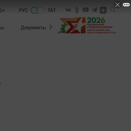
6+
РУС
ТАТ
ты
Документы
Патриотизм
Антитерро
0
о