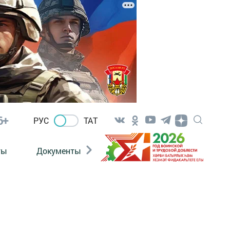
6+
РУС
ТАТ
ты
Документы
Патриотизм
Антитерро