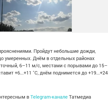
прояснениями. Пройдут небольшие дожди,
до умеренных. Днём в отдельных районах
сточный, 6–11 м/с, местами с порывами до 15–
авит +6...+11 ˚C, днём поднимется до +19...+24
интересным в
Telegram-канале
Татмедиа