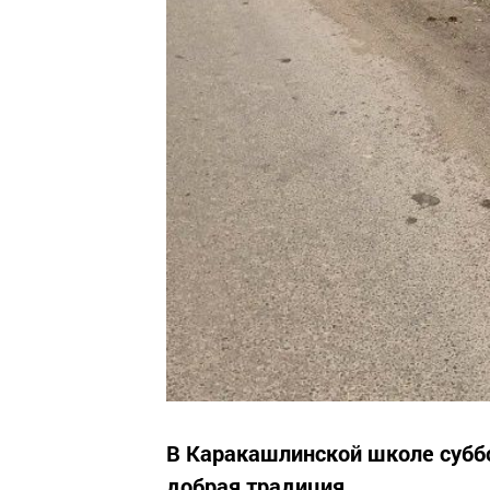
В Каракашлинской школе суббо
добрая традиция.