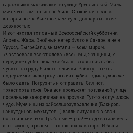
гаражными массивами по улице Уруссинской. Мама-
мия, чего там только не было! Стихийная свалка,
которая росла быстрее, чем курс доллара в лихие
девяностые.
И вот настал тот самый Всероссийский субботник.
Апрель. Жара. Знойный ветер будто в Сахаре, а не в
Уруссу. Выгребали, выметали — всем миром.
Участвовали все от слова «все». Мы, женщины, к
середине субботника уже были готовы пасть без
чувств на груду былого величия. Работу, то есть
содержимое низвергнутого из глубин годин нужно же
было сдать. Погрузить и отправить. Сил нет,
транспорта тоже. Она вся проезжает по главной улице
поселка, не заворачивая на проулки. Тут-то и случилось
чудо. Мужчины из райсельхозуправления (Бакиров,
Гайнутдинов, Мухмутов...) взяли ситуацию в свои
богатырские руки. Граблями — раз! — подхватили весь
этот мусор, и разом — в ковш экскаватора. И были
таковы. А мы, женщины, стояли и смотрели им вслед с