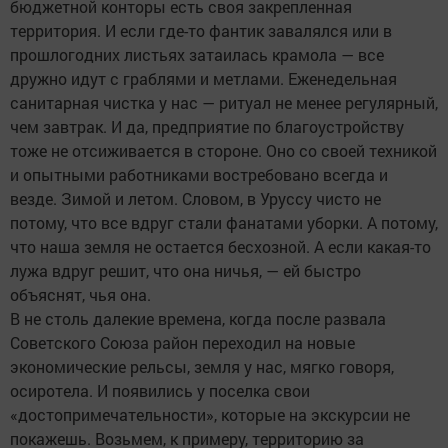
бюджетной конторы есть своя закрепленная
территория. И если где-то фантик завалялся или в
прошлогодних листьях затаилась крамола — все
дружно идут с граблями и метлами. Еженедельная
санитарная чистка у нас — ритуал не менее регулярный,
чем завтрак. И да, предприятие по благоустройству
тоже не отсиживается в стороне. Оно со своей техникой
и опытными работниками востребовано всегда и
везде. Зимой и летом. Словом, в Уруссу чисто не
потому, что все вдруг стали фанатами уборки. А потому,
что наша земля не остается бесхозной. А если какая-то
лужа вдруг решит, что она ничья, — ей быстро
объяснят, чья она.
В не столь далекие времена, когда после развала
Советского Союза район переходил на новые
экономические рельсы, земля у нас, мягко говоря,
осиротела. И появились у поселка свои
«достопримечательности», которые на экскурсии не
покажешь. Возьмем, к примеру, территорию за