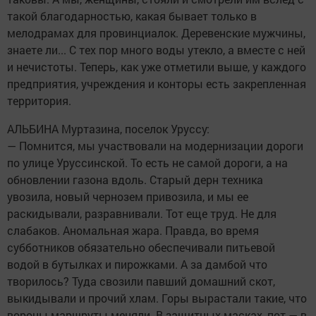
такой благодарностью, какая бывает только в
мелодрамах для провинциалок. Деревенские мужчины,
знаете ли... С тех пор много воды утекло, а вместе с ней
и нечистоты. Теперь, как уже отметили выше, у каждого
предприятия, учреждения и конторы есть закрепленная
территория.
АЛЬБИНА Муртазина, поселок Уруссу:
— Помнится, мы участвовали на модернизации дороги
по улице Уруссинской. То есть не самой дороги, а на
обновлении газона вдоль. Старый дерн техника
увозила, новый чернозем привозила, и мы ее
раскидывали, разравнивали. Тот еще труд. Не для
слабаков. Аномальная жара. Правда, во время
субботников обязательно обеспечивали питьевой
водой в бутылках и пирожками. А за дамбой что
творилось? Туда свозили павший домашний скот,
выкидывали и прочий хлам. Горы вырастали такие, что
вороны маршруты меняли. В защитных масках, пот — в