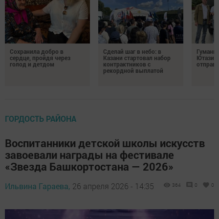
Сохранила добро в
Сделай шаг в небо: в
Гуманит
сердце, пройдя через
Казани стартовал набор
Ютазинс
голод и детдом
контрактников с
отправи
рекордной выплатой
ГОРДОСТЬ РАЙОНА
Воспитанники детской школы искусств
завоевали награды на фестивале
«Звезда Башкортостана — 2026»
Ильвина Гараева,
26 апреля 2026 - 14:35
364
0
0