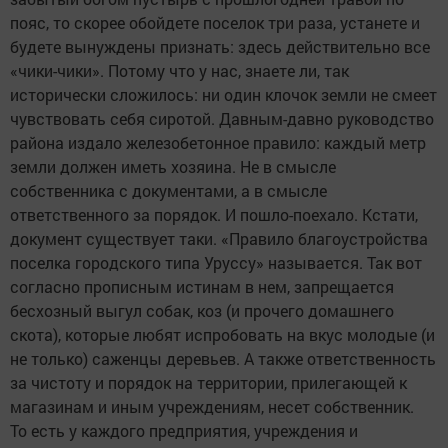
пояс, то скорее обойдете поселок три раза, устанете и
будете вынуждены признать: здесь действительно все
«чики-чики». Потому что у нас, знаете ли, так
исторически сложилось: ни один клочок земли не смеет
чувствовать себя сиротой. Давным-давно руководство
района издало железобетонное правило: каждый метр
земли должен иметь хозяина. Не в смысле
собственника с документами, а в смысле
ответственного за порядок. И пошло-поехало. Кстати,
документ существует таки. «Правило благоустройства
поселка городского типа Уруссу» называется. Так вот
согласно прописным истинам в нем, запрещается
бесхозный выгул собак, коз (и прочего домашнего
скота), которые любят испробовать на вкус молодые (и
не только) саженцы деревьев. А также ответственность
за чистоту и порядок на территории, прилегающей к
магазинам и иным учреждениям, несет собственник.
То есть у каждого предприятия, учреждения и