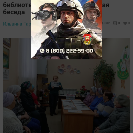
библиотеке прошла тематическая
беседа
Ильвина Гараева,
26 апреля 2026 - 18:03
382
0
0