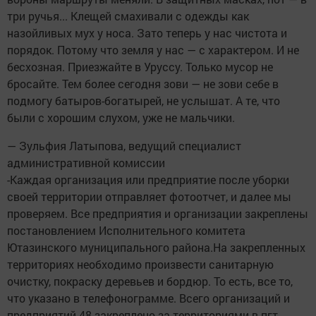
три ручья... Клещей смахивали с одежды как
назойливых мух у носа. Зато теперь у нас чистота и
порядок. Потому что земля у нас — с характером. И не
бесхозная. Приезжайте в Уруссу. Только мусор не
бросайте. Тем более сегодня зови — не зови себе в
подмогу батыров-богатырей, не услышат. А те, что
были с хорошим слухом, уже не мальчики.
— Зульфия Латыпова, ведущий специалист
административной комиссии
-Каждая организация или предприятие после уборки
своей территории отправляет фотоотчет, и далее мы
проверяем. Все предприятия и организации закреплены
постановлением Исполнительного комитета
Ютазинского муниципального района.На закрепленных
территориях необходимо произвести санитарную
очистку, покраску деревьев и бордюр. То есть, все то,
что указано в телефонограмме. Всего организаций и
предприятий 48 закреплено за территориями в пгт.