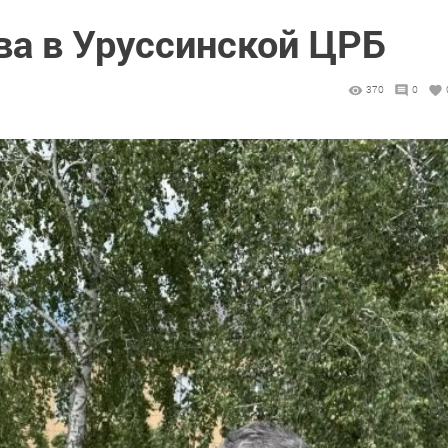
ва в Уруссинской ЦРБ
370
0