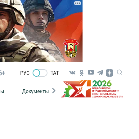
6+
РУС
ТАТ
ты
Документы
Патриотизм
Антитерро