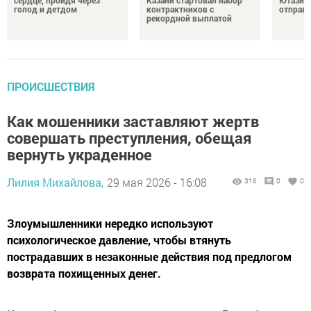
сердце, пройдя через
Казани стартовал набор
Ютазинс
голод и детдом
контрактников с
отправи
рекордной выплатой
ПРОИСШЕСТВИЯ
Как мошенники заставляют жертв
совершать преступления, обещая
вернуть украденное
Лилия Михайлова,
29 мая 2026 - 16:08
316
0
0
Злоумышленники нередко используют
психологическое давление, чтобы втянуть
пострадавших в незаконные действия под предлогом
возврата похищенных денег.