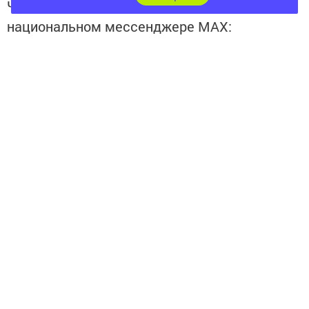
Читайте новости Татарстана в
национальном мессенджере MАХ:
https://max.ru/tatmedia
Перейти на страницу новости