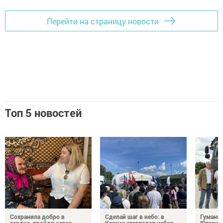
Перейти на страницу новости
Топ 5 новостей
Сохранила добро в
Сделай шаг в небо: в
Гуманит