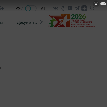
6+
РУС
ТАТ
ты
Документы
Патриотизм
Антитерро
0