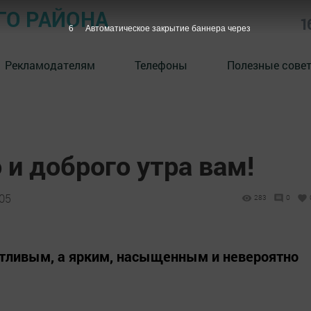
ГО РАЙОНА
1
5
Автоматическое закрытие баннера через
Рекламодателям
Телефоны
Полезные сове
 и доброго утра вам!
:05
283
0
астливым, а ярким, насыщенным и невероятно