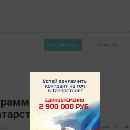
Отправить
Авторизоваться
грамма грантов для
тарстана
:03
438
0