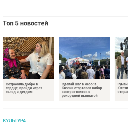
Топ 5 новостей
Сохранила добро в
Сделай шаг в небо: в
Гуманит
сердце, пройдя через
Казани стартовал набор
Ютазинс
голод и детдом
контрактников с
отправи
рекордной выплатой
КУЛЬТУРА