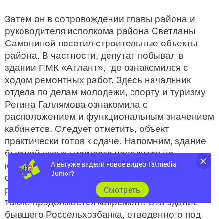
Затем он в сопровождении главы района и
руководителя исполкома района Светланы
Самониной посетил строительные объекты
района. В частности, депутат побывал в
здании ПМК «Атлант», где ознакомился с
ходом ремонтных работ. Здесь начальник
отдела по делам молодежи, спорту и туризму
Регина Галлямова ознакомила с
расположением и функциональным значением
кабинетов. Следует отметить, объект
практически готов к сдаче. Напомним, здание
бывшей школы искусств находится на
А вы уже видели новое видео Tatmedia
капитальном ремонте, его торжественное
Junior?
открытие запланировано на 1 июля. Рядом
Cмотреть
расположен другой социальный объект, где
также продолжается капремонт. Это здание
бывшего Россельхозбанка, отведенного под