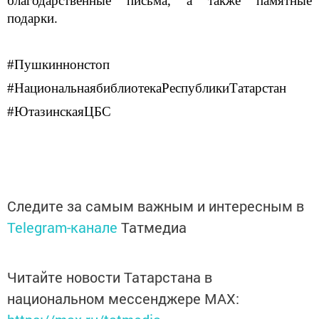
благодарственные письма, а также памятные
подарки.
#
Пушкиннонстоп
#
НациональнаябиблиотекаРеспубликиТатарстан
#
ЮтазинскаяЦБС
Следите за самым важным и интересным в
Telegram-канале
Татмедиа
Читайте новости Татарстана в
национальном мессенджере MАХ: