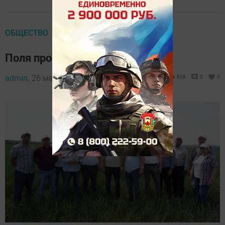
ОБЩЕСТВО
Поля просят дождя
admin,
26 мая 2023 - 21:12
628
0
0