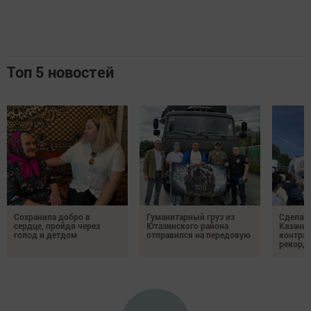
Топ 5 новостей
Сохранила добро в
Гуманитарный груз из
Сделай 
сердце, пройдя через
Ютазинского района
Казани 
голод и детдом
отправился на передовую
контрак
рекорд