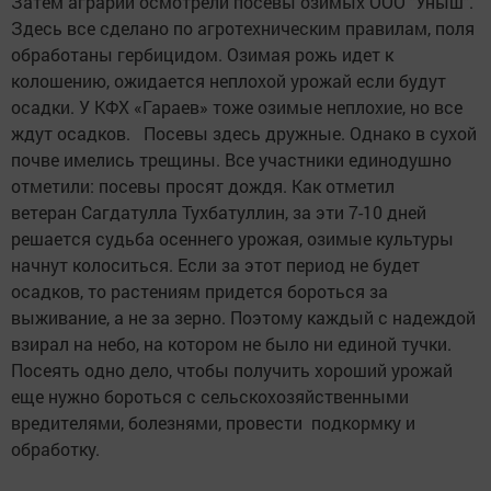
Затем аграрии осмотрели посевы озимых ООО "Уныш".
Здесь все сделано по агротехническим правилам, поля
обработаны гербицидом. Озимая рожь идет к
колошению, ожидается неплохой урожай если будут
осадки. У КФХ «Гараев» тоже озимые неплохие, но все
ждут осадков. Посевы здесь дружные. Однако в сухой
почве имелись трещины. Все участники единодушно
отметили: посевы просят дождя. Как отметил
ветеран Сагдатулла Тухбатуллин, за эти 7-10 дней
решается судьба осеннего урожая, озимые культуры
начнут колоситься. Если за этот период не будет
осадков, то растениям придется бороться за
выживание, а не за зерно. Поэтому каждый с надеждой
взирал на небо, на котором не было ни единой тучки.
Посеять одно дело, чтобы получить хороший урожай
еще нужно бороться с сельскохозяйственными
вредителями, болезнями, провести подкормку и
обработку.