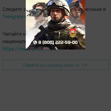
Следите за самым важным и интересным в
Telegram-канале
Татмедиа
Читайте новости Татарстана в
национальном мессенджере MАХ:
https://max.ru/tatmedia
Перейти на страницу новости