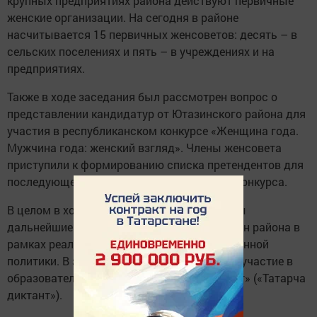
крупных предприятиях района действуют первичные
женские организации. На сегодня в районе
насчитывается 15 первичных женсоветов: десять – в
сельских поселениях и пять – в учреждениях и на
предприятиях.
Также в ходе заседания был рассмотрен вопрос о
представлении кандидатур от Ютазинского района для
участия в республиканском конкурсе «Женщина года.
Мужчина года: женский взгляд». Члены женсовета
приступили к формированию списка претендентов для
последующего направления в оргкомитет конкурса.
В целом в ходе заседания были определены
дальнейшие векторы работы совета женщин района в
рамках реализации социальной и общественной
политики. В заключение женщины приняли участие в
образовательной акции «Татарский диктант» («Татарча
диктант»).