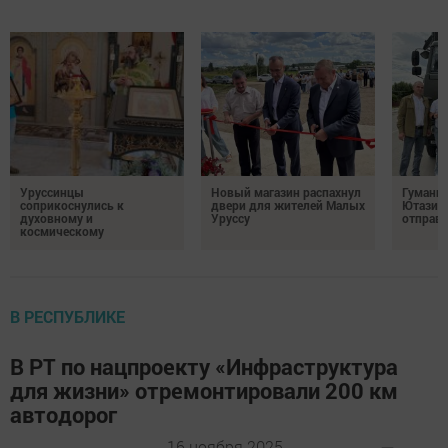
Уруссинцы
Новый магазин распахнул
Гуманит
соприкоснулись к
двери для жителей Малых
Ютазинс
духовному и
Уруссу
отправи
космическому
В РЕСПУБЛИКЕ
В РТ по нацпроекту «Инфраструктура
для жизни» отремонтировали 200 км
автодорог
16 ноября 2025 -