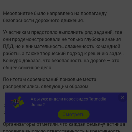
Мероприятие было направлено на пропаганду
безопасности дорожного движения.
Участникам предстояло выполнить ряд заданий, где
они продемонстрировали не только глубокие знания
ПДД, но и внимательность, слаженность командной
работы, а также творческий подход к решению задач.
Конкурс доказал, что безопасность на дороге — это
общее семейное дело.
По итогам соревнований призовые места
распределились следующим образом:
1 место — семья Гарайшиных
А вы уже видели новое видео Tatmedia
Junior?
2 место — семья Исламовых
3 место — семья Назмеевых
Cмотреть
Организаторы отметили, что каждая семья-участница
проявила высокую ответственность и креативность.