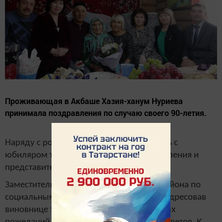
Проживающая в Акбаше Хазия-ханум Нуриева
принимала поздравления по случаю своего 90-летия.
Наряду с родными и близкими разделить с
юбиляром торжество пришли глава поселения и
представители руководства района
Заместитель руководителя исполкома района по
социальным вопросам Сергей Рузанов, адресовав
виновнице торжества слова самых добрых