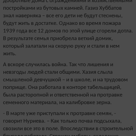
добротные дома с ограждениями и хозяйственными
постройками из бутовых камней. Газиз Хуббатов
знал наверняка – все его дети не будут стеснены,
будут жить в достатке. Однако во время пожара
1939 года все 12 домов по этой улице сгорели дотла.
В результате семья приобрела ветхий домик,
который залатали на скорую руку и стали в нем
жить.
А вскоре случилась война. Так что лишения и
невзгоды людей стали общими. Хазия слыла
смышленой девчушкой – и в школе, и на трудовом
поприще. Она работала в конторе табельщицей,
была расторопной и ответственной на протравке
семенного материала, на калибровке зерна.
- В марте уже приступали к протравке семян, -
говорит Нуриева. – Как только почва подсыхала,
свозили все это в поле. Впоследствии в строительной