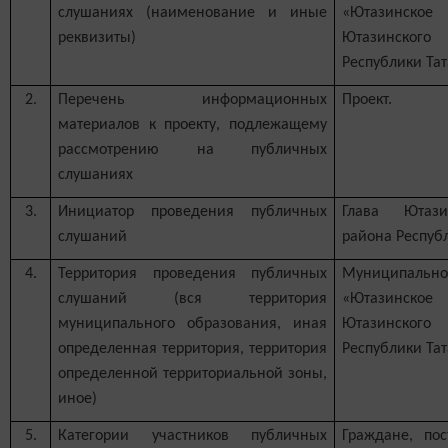
слушаниях (наименование и иные
«Ютазинское
реквизиты)
Ютазинского
Республики Тат
2.
Перечень информационных
Проект.
материалов к проекту, подлежащему
рассмотрению на публичных
слушаниях
3.
Инициатор проведения публичных
Глава Ютази
слушаний
района Республ
4.
Территория проведения публичных
Муниципал
слушаний (вся территория
«Ютазинское
муниципального образования, иная
Ютазинского
определенная территория, территория
Республики Тат
определенной территориальной зоны,
иное)
5.
Категории участников публичных
Граждане, по