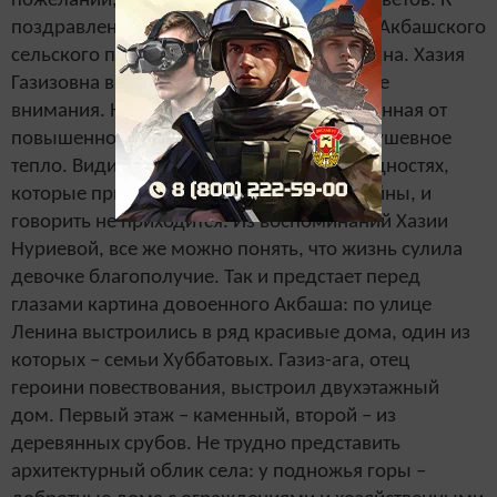
пожеланий, преподнес подарок и букет цветов. К
поздравлениям присоединилась и глава Акбашского
сельского поселения Ляйсан Синагатуллина. Хазия
Газизовна в этот день находилась в центре
внимания. Нарядная, немного взволнованная от
повышенного внимания, она излучала душевное
тепло. Видимо, такова ее природа. О трудностях,
которые пришлось преодолеть детям войны, и
говорить не приходится. Из воспоминаний Хазии
Нуриевой, все же можно понять, что жизнь сулила
девочке благополучие. Так и предстает перед
глазами картина довоенного Акбаша: по улице
Ленина выстроились в ряд красивые дома, один из
которых – семьи Хуббатовых. Газиз-ага, отец
героини повествования, выстроил двухэтажный
дом. Первый этаж – каменный, второй – из
деревянных срубов. Не трудно представить
архитектурный облик села: у подножья горы –