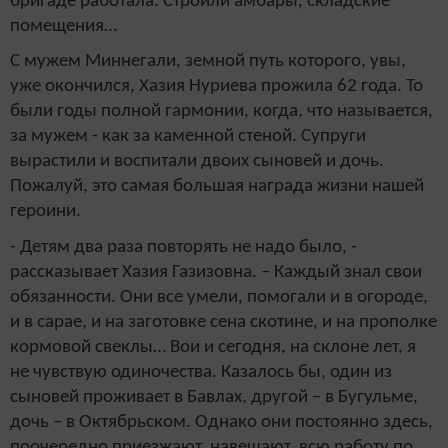
бригаде работала. Строили амбары, складские
помещения…
С мужем Миннегали, земной путь которого, увы,
уже окончился, Хазия Нуриева прожила 62 года. То
были годы полной гармонии, когда, что называется,
за мужем - как за каменной стеной. Супруги
вырастили и воспитали двоих сыновей и дочь.
Пожалуй, это самая большая награда жизни нашей
героини.
- Детям два раза повторять не надо было, -
рассказывает Хазия Газизовна. – Каждый знал свои
обязанности. Они все умели, помогали и в огороде,
и в сарае, и на заготовке сена скотине, и на прополке
кормовой свеклы… Вои и сегодня, на склоне лет, я
не чувствую одиночества. Казалось бы, один из
сыновей проживает в Бавлах, другой – в Бугульме,
дочь – в Октябрьском. Однако они постоянно здесь,
поочередно приезжают, навещают, всю работу по