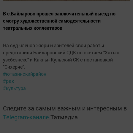
В с.Байларово прошел заключительный выезд по
смотру художественной самодеятельности
театральных коллективов
На суд членов жюри и зрителей свои работы
представили Байларовский СДК со скетчем "Хатын
узебезнеке" и Каклы- Кульский СК с постановкой
"Сихерче".
#ютазинскийрайон
#рдк
#культура
Следите за самым важным и интересным в
Telegram-канале
Татмедиа