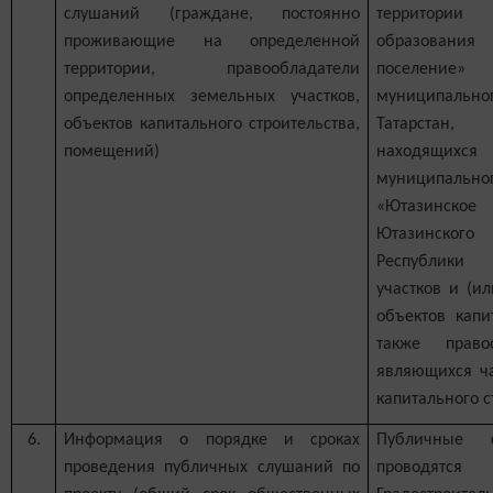
слушаний (граждане, постоянно
территори
проживающие на определенной
образования
территории, правообладатели
поселен
определенных земельных участков,
муниципальн
объектов капитального строительства,
Татарстан
помещений)
находящ
муниципал
«Ютазинское
Ютазинского
Республики
участков и (и
объектов капи
также право
являющихся ча
капитального с
6.
Информация о порядке и сроках
Публичные 
проведения публичных слушаний по
проводятс