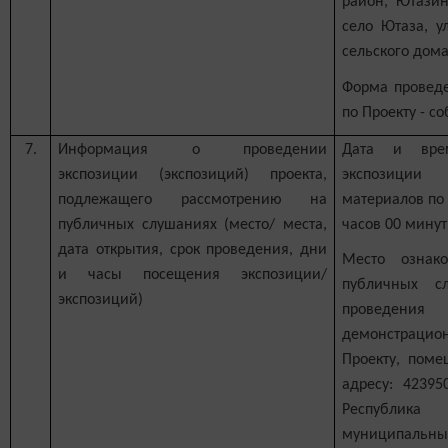
район, Ютазин
село Ютаза, у
сельского дома
Форма провед
по Проекту - с
7.
Информация о проведении
Дата и врем
экспозиции (экспозиций) проекта,
экспозици
подлежащего рассмотрению на
материалов по П
публичных слушаниях (место/ места,
часов 00 минут
дата открытия, срок проведения, дни
Место ознак
и часы посещения экспозиции/
публичных с
экспозиций)
проведения
демонстрац
Проекту, поме
адресу: 42395
Республика 
муниципальный 