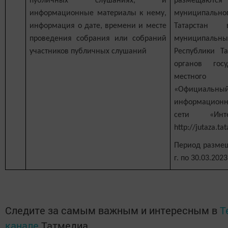
публичных слушаниях, и
размещаются
информационные материалы к нему,
муниципальн
информация о дате, времени и месте
Татарстан
проведения собрания или собраний
муниципал
участников публичных слушаний
Республики Та
органов гос
местного
«Официаль
информационн
сети «Инт
http://jutaza.tat
Период размещ
г. по 30.03.2023 
Следите за самым важным и интересным в
T
канале
Татмедиа