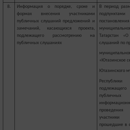
8.
Информация о порядке, сроке и
В период разм
формах внесения участниками
подпунктам
публичных слушаний предложений и
постановлен
замечаний, касающихся проекта,
муниципальн
подлежащего рассмотрению на
Татарстан «
публичных слушаниях
слушаний по пр
муниципал
«Ютазинское с
Ютазинского м
Республики
подлежаще
публичн
информационн
проведения
участники 
прошедшие в с