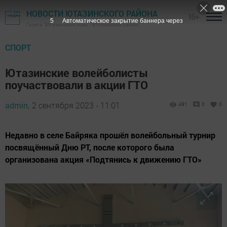
НОВОСТИ ЮТАЗИНСКОГО РАЙОНА
16+
3
Автоматическое закрытие баннера через
Газета "Ютазинская новь" - Ютазинский район
СПОРТ
Ютазинские волейболисты
поучаствовали в акции ГТО
admin,
2 сентября 2023 - 11:01
491
0
0
Недавно в селе Байряка прошёл волейбольный турнир
посвящённый Дню РТ, после которого была
организована акция «Подтянись к движению ГТО»