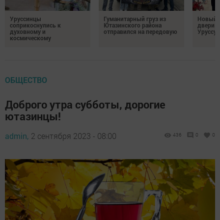
Уруссинцы
Гуманитарный груз из
Новый м
соприкоснулись к
Ютазинского района
двери 
духовному и
отправился на передовую
Уруссу
космическому
ОБЩЕСТВО
Доброго утра субботы, дорогие
ютазинцы!
admin,
2 сентября 2023 - 08:00
436
0
0