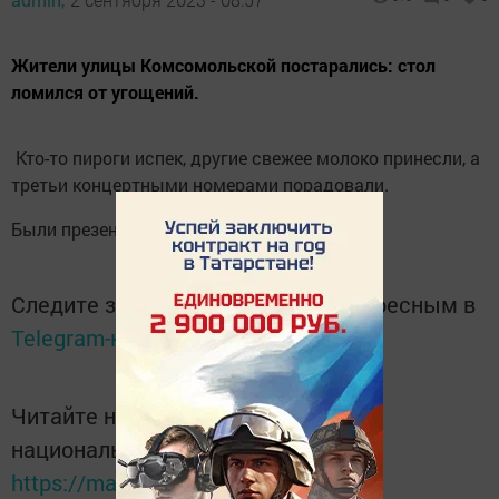
Жители улицы Комсомольской постарались: стол
ломился от угощений.
Кто-то пироги испек, другие свежее молоко принесли, а
третьи концертными номерами порадовали.
Были презенты, улыбки, радость общения...
Следите за самым важным и интересным в
Telegram-канале
Татмедиа
Читайте новости Татарстана в
национальном мессенджере MАХ:
https://max.ru/tatmedia