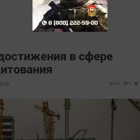
 достижения в сфере
дитования
9:48
395
0