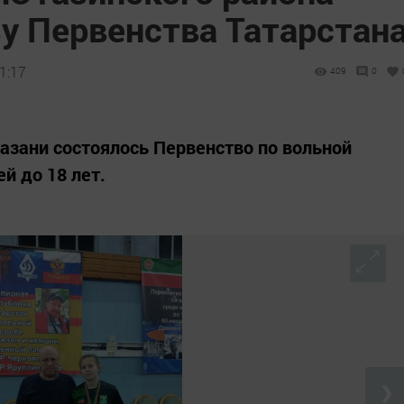
у Первенства Татарстан
1:17
409
0
 Казани состоялось Первенство по вольной
й до 18 лет.
❯