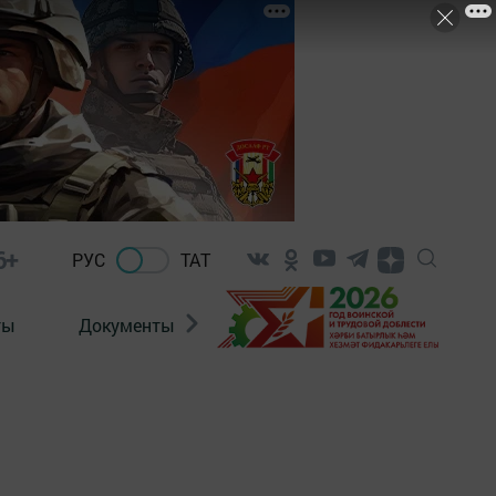
6+
РУС
ТАТ
ты
Документы
Патриотизм
Антитерро