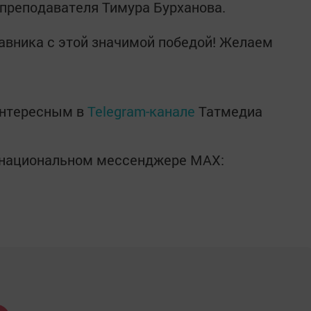
преподавателя Тимура Бурханова.
авника с этой значимой победой! Желаем
интересным в
Telegram-канале
Татмедиа
в национальном мессенджере MАХ: