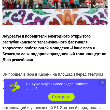
Лауреаты и победители ежегодного открытого
республиканского телевизионного фестиваля
творчества работающей молодежи «Наше время —
Безнең заман» подарили праздничный гала-концерт ко
Дню республики.
Он прошел вчера в Казани на площади перед театром
имени Галиаскара Камала.
А вы уже видели новое видео Tatmedia
Junior?
В концерте приняли участие около 300 участников
фестивального движения — работников крупных
Cмотреть
промышленных предприятий, а также бюджетных
организаций и учреждений РТ. Зрителей порадовали