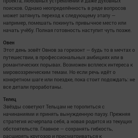
проекта, любовных устремлений и даже духовных
поисков. Однако неопределённость в ряде вопросов
может затянуть переход к следующему этапу —
например, помешать покинуть привычное место или
начать учёбу. Полная готовность наступит чуть позже.
Овен
Этот день зовёт Овнов за горизонт — будь то в мечтах о
путешествии, в профессиональных амбициях или в
романтических порывах. Возможен всплеск интереса к
мировоззренческим темам. Но если речь идёт о
конкретном шаге или поездке, пока стоит подождать: не
все детали проработаны.
Телец
Звёзды советуют Тельцам не торопиться с
начинаниями и принять вынужденную паузу. Прежняя
стратегия исчерпала себя, а новая родится из текущих
обстоятельств. Главное — сохранять гибкость,
расширять кругозор и присматриваться к