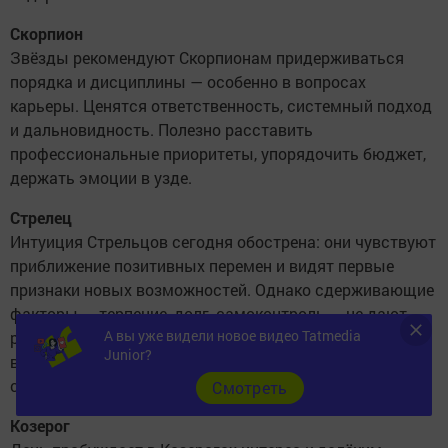
Скорпион
Звёзды рекомендуют Скорпионам придерживаться
порядка и дисциплины — особенно в вопросах
карьеры. Ценятся ответственность, системный подход
и дальновидность. Полезно расставить
профессиональные приоритеты, упорядочить бюджет,
держать эмоции в узде.
Стрелец
Интуиция Стрельцов сегодня обострена: они чувствуют
приближение позитивных перемен и видят первые
признаки новых возможностей. Однако сдерживающие
факторы — терпение, долг, самоконтроль — не дают
А вы уже видели новое видео Tatmedia
развернуться в полную силу. Звёзды напоминают:
Junior?
всему своё время, и советуют довериться ходу
событий.
Cмотреть
Козерог