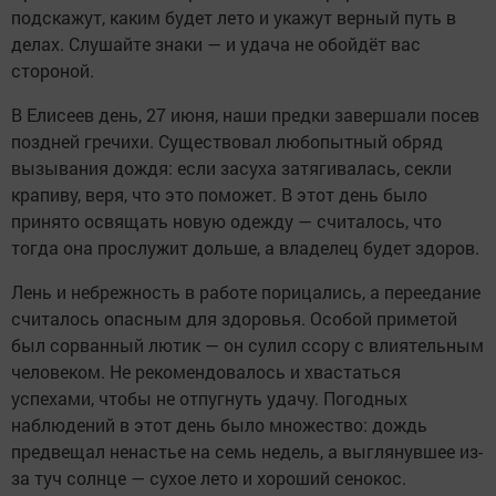
подскажут, каким будет лето и укажут верный путь в
делах. Слушайте знаки — и удача не обойдёт вас
стороной.
В Елисеев день, 27 июня, наши предки завершали посев
поздней гречихи. Существовал любопытный обряд
вызывания дождя: если засуха затягивалась, секли
крапиву, веря, что это поможет. В этот день было
принято освящать новую одежду — считалось, что
тогда она прослужит дольше, а владелец будет здоров.
Лень и небрежность в работе порицались, а переедание
считалось опасным для здоровья. Особой приметой
был сорванный лютик — он сулил ссору с влиятельным
человеком. Не рекомендовалось и хвастаться
успехами, чтобы не отпугнуть удачу. Погодных
наблюдений в этот день было множество: дождь
предвещал ненастье на семь недель, а выглянувшее из-
за туч солнце — сухое лето и хороший сенокос.