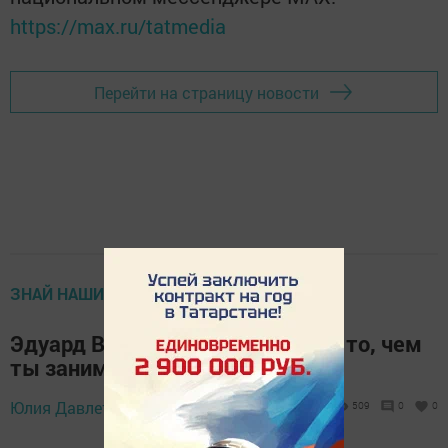
https://max.ru/tatmedia
Перейти на страницу новости
ЗНАЙ НАШИХ
Эдуард Валиев: «Нужно любить то, чем
ты занимаешься»
Юлия Давлетбаева,
27 июня 2026 - 10:35
509
0
0