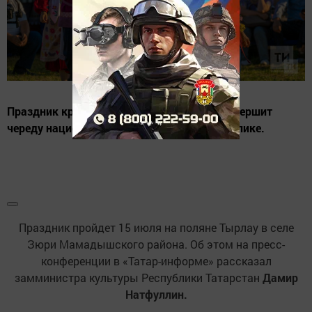
Праздник кряшенской культуры Питрау завершит
череду национальных праздников в республике.
Праздник пройдет 15 июля на поляне Тырлау в селе
Зюри Мамадышского района. Об этом на пресс-
конференции в «Татар-информе» рассказал
замминистра культуры Республики Татарстан
Дамир
Натфуллин.