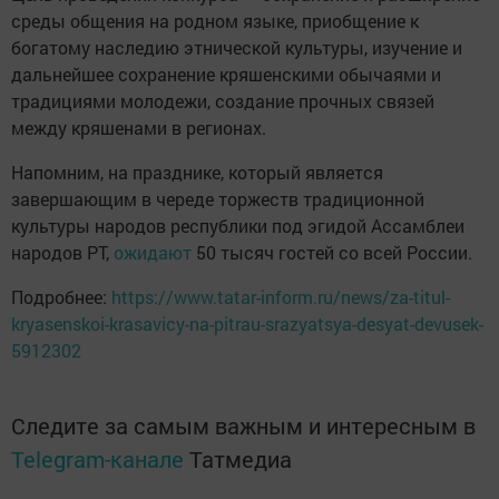
среды общения на родном языке, приобщение к
богатому наследию этнической культуры, изучение и
дальнейшее сохранение кряшенскими обычаями и
традициями молодежи, создание прочных связей
между кряшенами в регионах.
Напомним, на празднике, который является
завершающим в череде торжеств традиционной
культуры народов республики под эгидой Ассамблеи
народов РТ,
ожидают
50 тысяч гостей со всей России.
Подробнее:
https://www.tatar-inform.ru/news/za-titul-
kryasenskoi-krasavicy-na-pitrau-srazyatsya-desyat-devusek-
5912302
Следите за самым важным и интересным в
Telegram-канале
Татмедиа