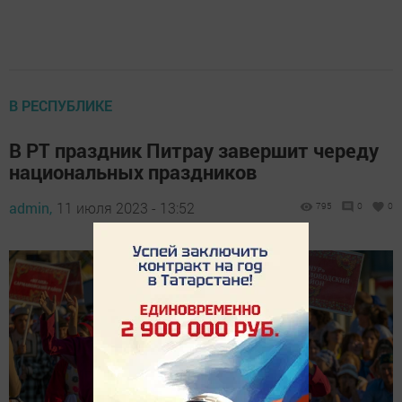
В РЕСПУБЛИКЕ
В РТ праздник Питрау завершит череду
национальных праздников
admin,
11 июля 2023 - 13:52
795
0
0