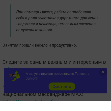
При помощи макета, ребята попробовали
себя в роли участников дорожного движения
- водителя и пешехода, тем самым закрепив
полученные знания.
Занятия прошли весело и продуктивно.
Следите за самым важным и интересным в
Telegram-канале
Татмедиа
А вы уже видели новое видео Tatmedia
Junior?
Читайте новости Татарстана в
Cмотреть
национальном мессенджере MАХ:
https://max.ru/tatmedia