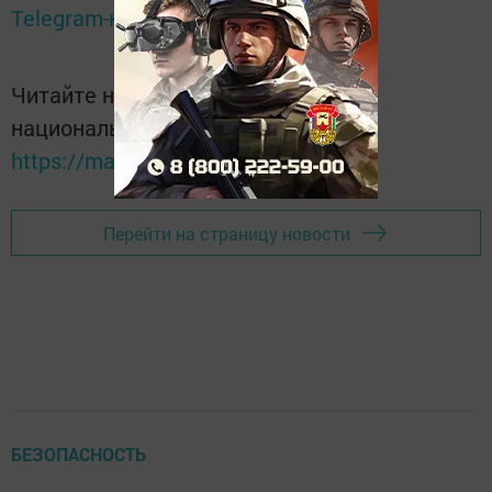
Telegram-канале
Татмедиа
Читайте новости Татарстана в
национальном мессенджере MАХ:
https://max.ru/tatmedia
Перейти на страницу новости
БЕЗОПАСНОСТЬ