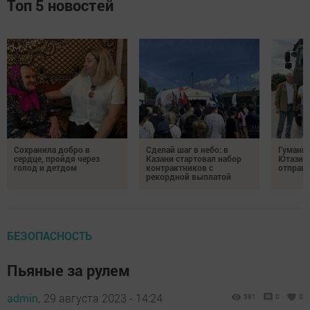
Топ 5 новостей
Сохранила добро в
Сделай шаг в небо: в
Гуманит
сердце, пройдя через
Казани стартовал набор
Ютазинс
голод и детдом
контрактников с
отправи
рекордной выплатой
БЕЗОПАСНОСТЬ
Пьяные за рулем
admin,
29 августа 2023 - 14:24
581
0
0