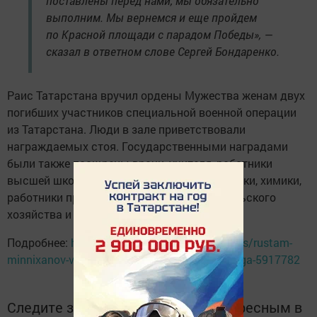
поставлены перед нами, мы обязательно
выполним. Мы вернемся и еще пройдем
по Красной площади с парадом Победы», —
сказал в ответном слове Сергей Бондаренко.
Раис Татарстана вручил ордены Мужества женам двух
погибших участников специальной военной операции
из Татарстана. Люди в зале приветствовали
награждаемых стоя. Государственными наградами
были также поощрены врачи, учителя, работники
высшей школы, машиностроители, нефтяники, химики,
работники промышленности, культуры, сельского
хозяйства и других отраслей.
Подробнее:
https://www. tatar-inform. ru/news/rustam-
minnixanov-vrucil-medali-boicam-batalyona-alga-5917782
Следите за самым важным и интересным в