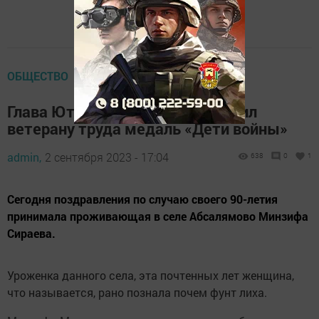
ОБЩЕСТВО
Глава Ютазинского района вручил
ветерану труда медаль «Дети войны»
admin,
2 сентября 2023 - 17:04
638
0
1
Сегодня поздравления по случаю своего 90-летия
принимала проживающая в селе Абсалямово Минзифа
Сираева.
Уроженка данного села, эта почтенных лет женщина,
что называется, рано познала почем фунт лиха.