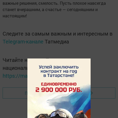
важные решения, смелость. Пусть плохое навсегда
станет вчерашним, а счастье — сегодняшним и
настоящим!
Следите за самым важным и интересным в
Telegram-канале
Татмедиа
Читайте новости Татарстана в
национальном мессенджере MАХ:
https://max.ru/tatmedia
Перейти на страницу новости