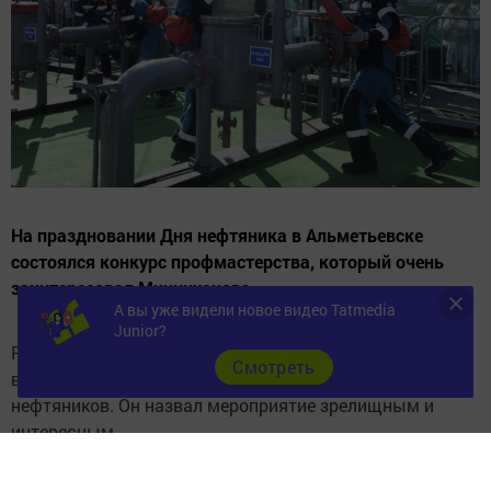
На праздновании Дня нефтяника в Альметьевске
состоялся конкурс профмастерства, который очень
заинтересовал Минниханова.
А вы уже видели новое видео Tatmedia
Junior?
Раис Республики в своем телеграмм канале
Cмотреть
восторгался проведенным конкурсом среди
нефтяников. Он назвал мероприятие зрелищным и
интересным.
В конкурсе приняли участие рабочие нефтяной отрасли