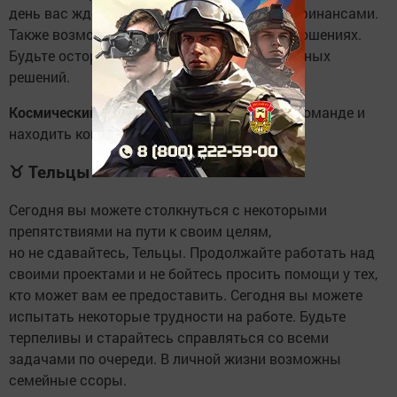
день вас ждет удача в делах, связанных с финансами.
Также возможно затруднение в личных отношениях.
Будьте осторожны и не принимайте поспешных
решений.
Космический совет:
научитесь работать в команде и
находить компромиссы.
♉
Тельцы
Сегодня вы можете столкнуться с некоторыми
препятствиями на пути к своим целям,
но не сдавайтесь, Тельцы. Продолжайте работать над
своими проектами и не бойтесь просить помощи у тех,
кто может вам ее предоставить. Сегодня вы можете
испытать некоторые трудности на работе. Будьте
терпеливы и старайтесь справляться со всеми
задачами по очереди. В личной жизни возможны
семейные ссоры.