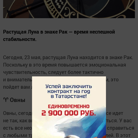
Растущая Луна в знаке Рак — время неспешной
стабильности.
Сегодня, 23 мая, растущая Луна находится в знаке Рак.
Поскольку в это время повышается эмоциональная
чувствительность, следует более тактично
и внимательно относиться к близким людям, это
пойдет вам лишь на пользу.
♈
Овны
Овны, сегодня вам может показаться, что все идет
не так, как вы ожидали, но не стоит отчаиваться. У вас
есть все необходимые инструменты, чтобы справиться
с любыми трудностями и достичь своих целей. В этот