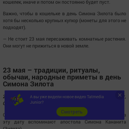
кошелек, иначе и потом он постоянно будет пуст.
Важно, чтобы в кошельке в день Симона Зилота было
хотя бы несколько крупных купюр (монеты для этого не
подходят).
— Не стоит 23 мая пересаживать комнатные растения.
Они могут не прижиться в новой земле.
23 мая – традиции, ритуалы,
обычаи, народные приметы в день
Симона Зилота
23 мая
(10 мая по старому календарю) –
Симон Зилот,
А вы уже видели новое видео Tatmedia
Junior?
Симонов день, Симон Посев
.
Cмотреть
Согласно церковному календарю, все православные в
эту дату вспоминают апостола Симона Кананита
(Зилота).