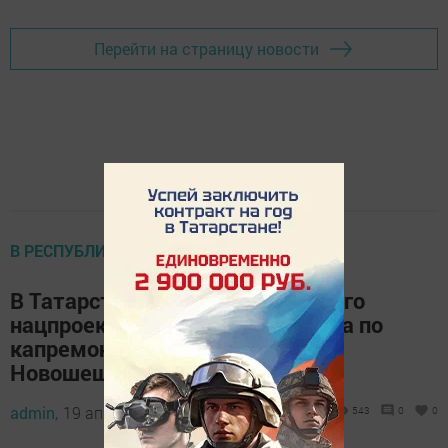
Перейти на страницу новости
В РЕСПУБЛИКЕ
В Татарстане в рамках дорожного
нацпроекта продолжится работа по
капремонту автодороги в
Новошешминском районе
admin,
19 апреля 2023 - 08:34
543
0
0