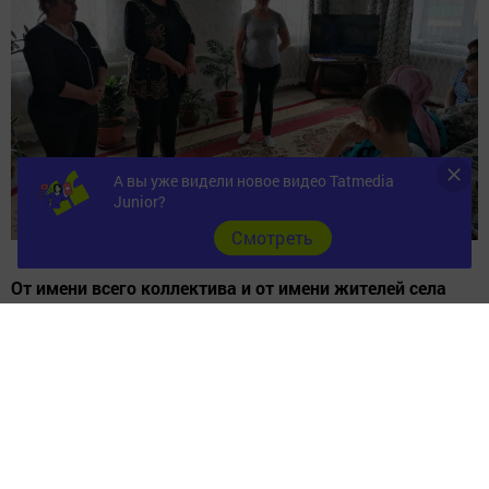
А вы уже видели новое видео Tatmedia
Junior?
Cмотреть
От имени всего коллектива и от имени жителей села
сказали слова благодарности за их подвиги во имя
мира на земле и сделали совместное фото на память.
Мы вами гордимся, уважаем и за каждого из вас
переживаем!