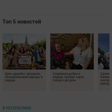
Топ 5 новостей
День дружбы: праздник,
Сохранила добро в
Сделай 
объединяющий народы и
сердце, пройдя через
Казани 
сердца
голод и детдом
контрак
рекорд
В РЕСПУБЛИКЕ