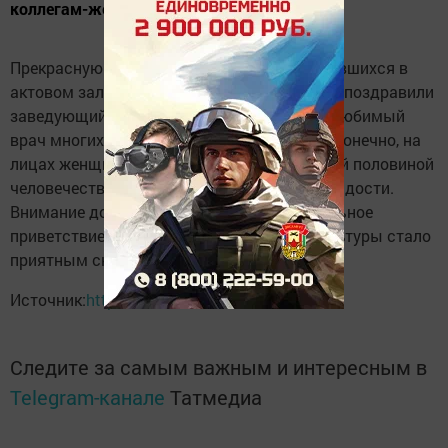
коллегам-женщинам.
Прекрасную половину человечества, собравшихся в
актовом зале, с первым праздником весны поздравили
заведующий по поликлинике Азат Галиев, любимый
врач многих женщин Ильгиз Гарифжанов. Конечно, на
лицах женщин, принимавших от рук сильной половиной
человечества тюльпаны, танцевали лучи радости.
Внимание дороже, чем подарок. А музыкальное
приветствие артистов районного Дома культуры стало
приятным сюрпризом.
Источник:
https://vk.com/urussucrb
Следите за самым важным и интересным в
Telegram-канале
Татмедиа