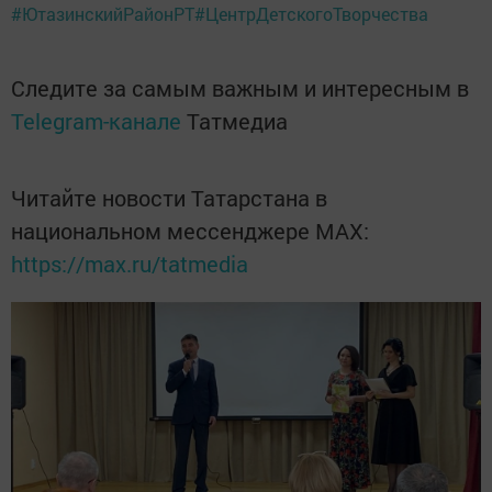
#ЮтазинскийРайонРТ
#ЦентрДетскогоТворчества
Следите за самым важным и интересным в
Telegram-канале
Татмедиа
Читайте новости Татарстана в
национальном мессенджере MАХ:
https://max.ru/tatmedia