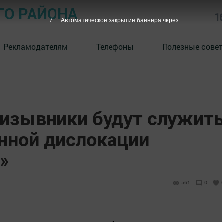
ГО РАЙОНА
1
5
Автоматическое закрытие баннера через
Рекламодателям
Телефоны
Полезные сове
ризывники будут служит
янной дислокации
»
561
0