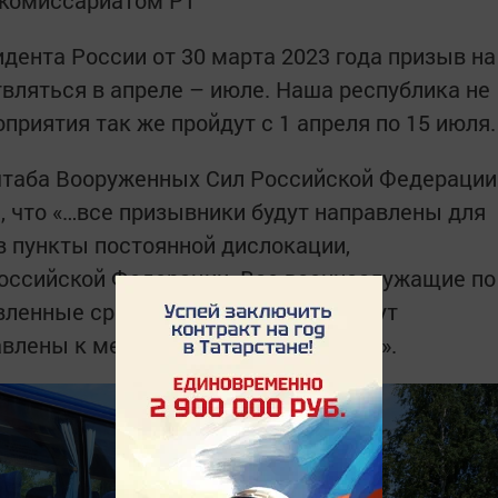
дента России от 30 марта 2023 года призыв на
вляться в апреле – июле. Наша республика не
риятия так же пройдут с 1 апреля по 15 июля.
штаба Вооруженных Сил Российской Федерации
, что «…все призывники будут направлены для
 пункты постоянной дислокации,
оссийской Федерации. Все военно­служащие по
ленные сроки военной службы, будут
влены к местам своего проживания».