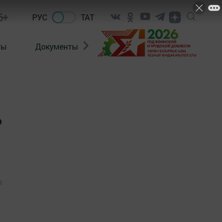
6+
РУС
ТАТ
ты
Документы
Патриотизм
Антитерро
ь
0