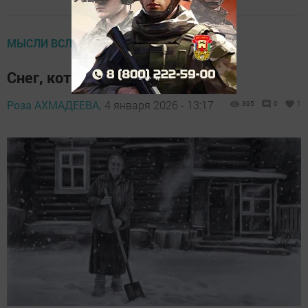
МЫСЛИ ВСЛУХ
Снег, который не растает…
Роза АХМАДЕЕВА,
4 января 2026 - 13:17
395
0
1