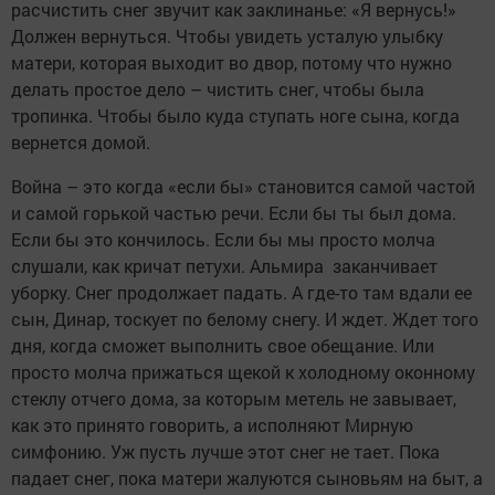
расчистить снег звучит как заклинанье: «Я вернусь!»
Должен вернуться. Чтобы увидеть усталую улыбку
матери, которая выходит во двор, потому что нужно
делать простое дело – чистить снег, чтобы была
тропинка. Чтобы было куда ступать ноге сына, когда
вернется домой.
Война – это когда «если бы» становится самой частой
и самой горькой частью речи. Если бы ты был дома.
Если бы это кончилось. Если бы мы просто молча
слушали, как кричат петухи. Альмира заканчивает
уборку. Снег продолжает падать. А где-то там вдали ее
сын, Динар, тоскует по белому снегу. И ждет. Ждет того
дня, когда сможет выполнить свое обещание. Или
просто молча прижаться щекой к холодному оконному
стеклу отчего дома, за которым метель не завывает,
как это принято говорить, а исполняют Мирную
симфонию. Уж пусть лучше этот снег не тает. Пока
падает снег, пока матери жалуются сыновьям на быт, а