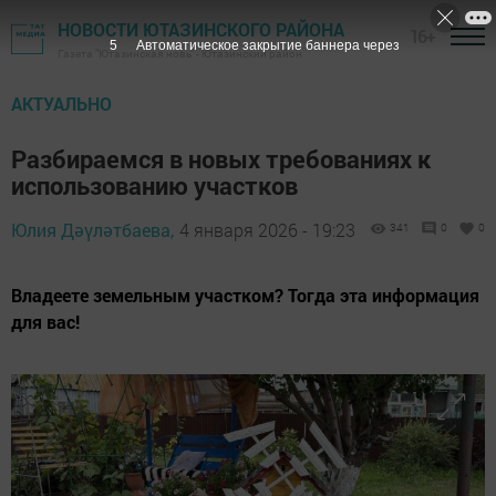
НОВОСТИ ЮТАЗИНСКОГО РАЙОНА
16+
4
Автоматическое закрытие баннера через
Газета "Ютазинская новь" - Ютазинский район
АКТУАЛЬНО
Разбираемся в новых требованиях к
использованию участков
Юлия Дәүләтбаева,
4 января 2026 - 19:23
341
0
0
Владеете земельным участком? Тогда эта информация
для вас!