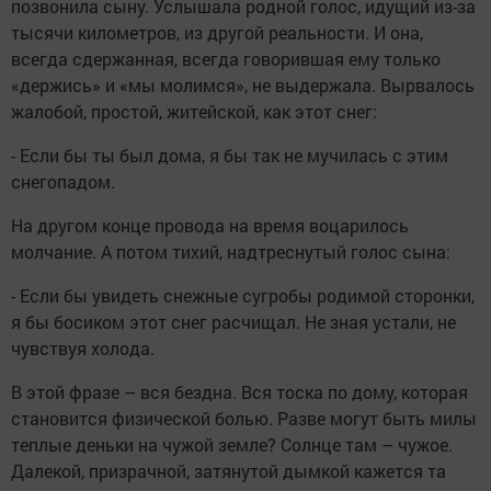
позвонила сыну. Услышала родной голос, идущий из-за
тысячи километров, из другой реальности. И она,
всегда сдержанная, всегда говорившая ему только
«держись» и «мы молимся», не выдержала. Вырвалось
жалобой, простой, житейской, как этот снег:
- Если бы ты был дома, я бы так не мучилась с этим
снегопадом.
На другом конце провода на время воцарилось
молчание. А потом тихий, надтреснутый голос сына:
- Если бы увидеть снежные сугробы родимой сторонки,
я бы босиком этот снег расчищал. Не зная устали, не
чувствуя холода.
В этой фразе – вся бездна. Вся тоска по дому, которая
становится физической болью. Разве могут быть милы
теплые деньки на чужой земле? Солнце там – чужое.
Далекой, призрачной, затянутой дымкой кажется та