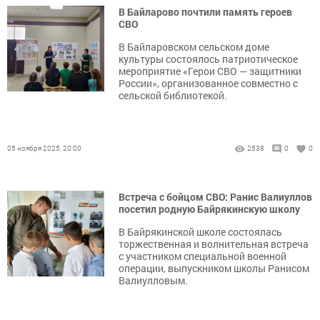
В Байларово почтили память героев
СВО
В Байларовском сельском доме
культуры состоялось патриотическое
мероприятие «Герои СВО — защитники
России», организованное совместно с
сельской библиотекой.
05 ноября 2025, 20:00
2538
0
0
Встреча с бойцом СВО: Ранис Валиуллов
посетил родную Байрякинскую школу
В Байрякинской школе состоялась
торжественная и волнительная встреча
с участником специальной военной
операции, выпускником школы Ранисом
Валиулловым.