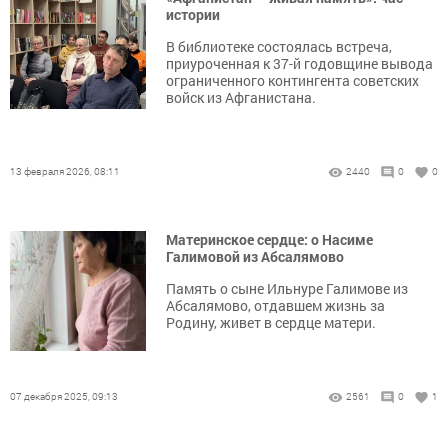
истории
В библиотеке состоялась встреча,
приуроченная к 37-й годовщине вывода
ограниченного контингента советских
войск из Афганистана.
13 февраля 2026, 08:11
2440
0
0
Материнское сердце: о Насиме
Галимовой из Абсалямово
Память о сыне Ильнуре Галимове из
Абсалямово, отдавшем жизнь за
Родину, живет в сердце матери.
07 декабря 2025, 09:13
2561
0
1