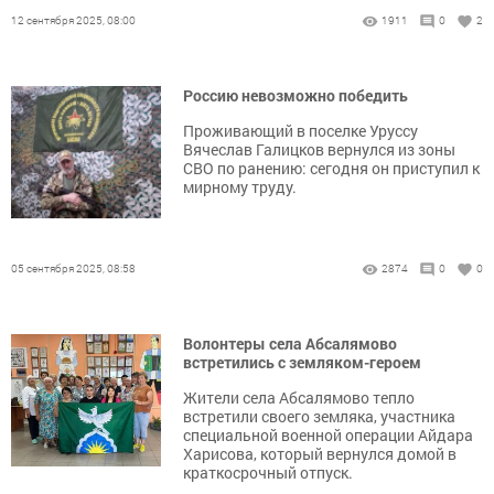
12 сентября 2025, 08:00
1911
0
2
Россию невозможно победить
Проживающий в поселке Уруссу
Вячеслав Галицков вернулся из зоны
СВО по ранению: сегодня он приступил к
мирному труду.
05 сентября 2025, 08:58
2874
0
0
Волонтеры села Абсалямово
встретились с земляком-героем
Жители села Абсалямово тепло
встретили своего земляка, участника
специальной военной операции Айдара
Харисова, который вернулся домой в
краткосрочный отпуск.