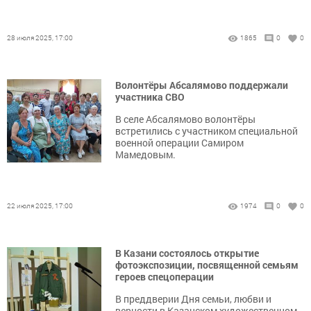
28 июля 2025, 17:00
1865
0
0
Волонтёры Абсалямово поддержали
участника СВО
В селе Абсалямово волонтёры
встретились с участником специальной
военной операции Самиром
Мамедовым.
22 июля 2025, 17:00
1974
0
0
В Казани состоялось открытие
фотоэкспозиции, посвященной семьям
героев спецоперации
В преддверии Дня семьи, любви и
верности в Казанском художественном