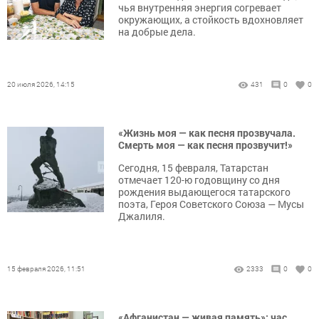
чья внутренняя энергия согревает
окружающих, а стойкость вдохновляет
на добрые дела.
20 июля 2026, 14:15
431
0
0
«Жизнь моя — как песня прозвучала.
Смерть моя — как песня прозвучит!»
Сегодня, 15 февраля, Татарстан
отмечает 120-ю годовщину со дня
рождения выдающегося татарского
поэта, Героя Советского Союза — Мусы
Джалиля.
15 февраля 2026, 11:51
2333
0
0
«Афганистан — живая память»: час