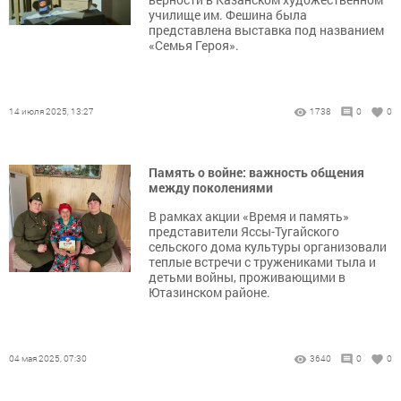
училище им. Фешина была
представлена выставка под названием
«Семья Героя».
14 июля 2025, 13:27
1738
0
0
Память о войне: важность общения
между поколениями
В рамках акции «Время и память»
представители Яссы-Тугайского
сельского дома культуры организовали
теплые встречи с тружениками тыла и
детьми войны, проживающими в
Ютазинском районе.
04 мая 2025, 07:30
3640
0
0