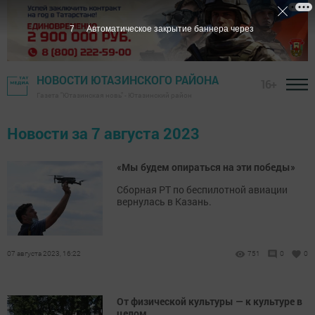
6
Автоматическое закрытие баннера через
НОВОСТИ ЮТАЗИНСКОГО РАЙОНА
16+
Газета "Ютазинская новь" - Ютазинский район
Новости за 7 августа 2023
«Мы будем опираться на эти победы»
Сборная РТ по беспилотной авиации
вернулась в Казань.
07 августа 2023, 16:22
751
0
0
От физической культуры — к культуре в
целом