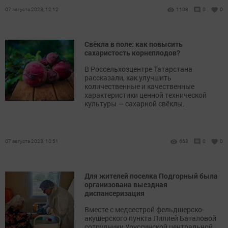
07 августа 2023, 12:12
1108
0
0
Свёкла в поле: как повысить
сахаристость корнеплодов?
В Россельхозцентре Татарстана
рассказали, как улучшить
количественные и качественные
характеристики ценной технической
культуры — сахарной свёклы.
07 августа 2023, 10:51
663
0
0
Для жителей поселка Подгорный была
организована выездная
диспансеризация
Вместе с медсестрой фельдшерско-
акушерского пункта Лилией Баталовой
сотрудники Уруссинской центральной