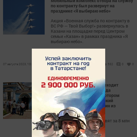
Мобильный комплекс отбора на службу
по контракту был развернут на
празднике «Я выбираю небо»
Акция «Военная служба по контракту в
ВС РФ — Твой Выбор!» развернулась в
Казани на площадке перед Центром
семьи «Казан» в рамках праздника «Я
выбираю небо».
07 августа 2023, 10:33
532
0
0
В этом году в Бугульме проходит
капитальный ремонт фасада
исторического здания, в котором
располагается Бугульминский
краеведческий музей — один из
старейших в республике.
Историческое здание обновят за 8 млн
рублей