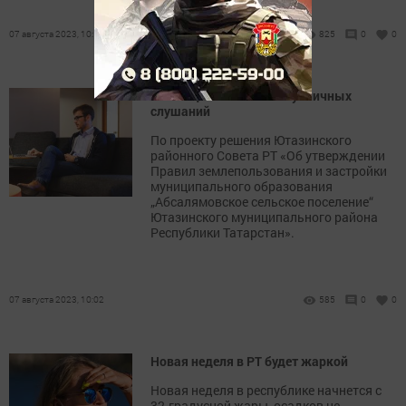
07 августа 2023, 10:19
825
0
0
Оповещение о начале публичных
слушаний
По проекту решения Ютазинского
районного Совета РТ «Об утверждении
Правил землепользования и застройки
муниципального образования
„Абсалямовское сельское поселение“
Ютазинского муниципального района
Республики Татарстан».
07 августа 2023, 10:02
585
0
0
Новая неделя в РТ будет жаркой
Новая неделя в республике начнется с
32-градусной жары, осадков не