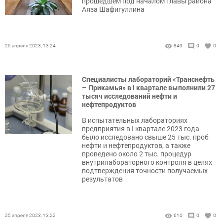
прошедшем под началом главы района
Аяза Шафигуллина
25 апреля 2023, 13:24
849
0
0
Специалисты лабораторий «Транснефть
– Прикамья» в I квартале выполнили 27
тысяч исследований нефти и
нефтепродуктов
В испытательных лабораториях
предприятия в I квартале 2023 года
было исследовано свыше 25 тыс. проб
нефти и нефтепродуктов, а также
проведено около 2 тыс. процедур
внутрилабораторного контроля в целях
подтверждения точности получаемых
результатов
25 апреля 2023, 13:22
610
0
0