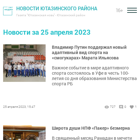
НОВОСТИ ЮТАЗИНСКОГО РАЙОНА
16+
Газета "Ютазинская новь" - Ютазинский район
Новости за 25 апреля 2023
Владимир Путин поддержал новый
адаптивный вид спорта на
«смогукарах» Марата Ильясова
Важное событие в мире адаптивного
спорта состоялось в Уфе в честь 100-
летия со дня образования Министерства
спорта РБ
25 апреля 2023, 15:47
727
0
1
Широта души НПФ «Пакер» безмерна
В священный месяц Рамадан в мечети