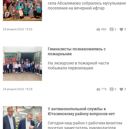
села Абсалямово собрались мусульмане
поселения на вечерний ифтар
25 апреля 2023, 15:32
960
0
0
Гимназисты познакомились с
пожарными
На экскурсию в пожарной части
побывали первоклашки
25 апреля 2023, 15:25
779
0
0
У антимонопольной службы к
Ютазинскому району вопросов нет
Сегодня наш район с рабочим визитом
посетил заместитель руководителя