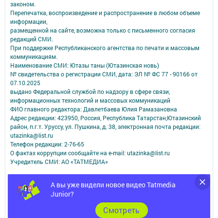
законом.
Перепечатка, воспроизведение и распространение в любом объеме
информации,
размещенной на сайте, возможна только с письменного согласия
редакций СМИ.
При поддержке Республиканского агентства по печати и массовым
коммуникациям.
Наименование СМИ: Ютазы таны (Ютазинская новь)
№ свидетельства о регистрации СМИ, дата: ЭЛ № ФС 77 - 90166 от
07.10.2025
выдано Федеральной службой по надзору в сфере связи,
информационных технологий и массовых коммуникаций
ФИО главного редактора: Давлетбаева Юлия Рамазановна
Адрес редакции: 423950, Россия, Республика Татарстан,Ютазинский
район, п.г.т. Уруссу, ул. Пушкина, д. 38, электронная почта редакции:
utazinka@list.ru
Телефон редакции: 2-76-65
О фактах коррупции сообщайте на e-mail: utazinka@list.ru
Учредитель СМИ: АО «ТАТМЕДИА»
Антикоррупционная политика
А вы уже видели новое видео Tatmedia
АО «ТАТМЕДИА» использует «cookie»
для персонализации сервисов и
Junior?
удобства пользователей сайтом.
Использование «cookie» можно отменить в настройках браузера.
Cмотреть
Политика конфиденциальности