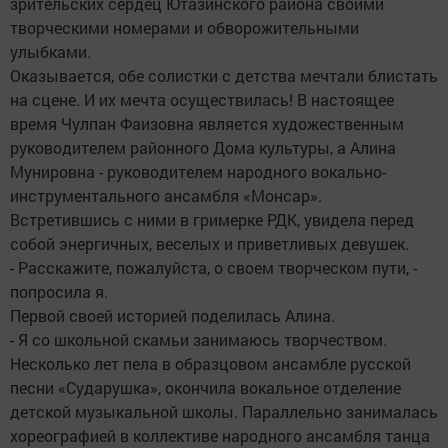
зрительских сердец Ютазинского района своими
творческими номерами и обворожительными
улыбками.
Оказывается, обе солистки с детства мечтали блистать
на сцене. И их мечта осуществилась! В настоящее
время Чулпан Фаизовна является художественным
руководителем районного Дома культуры, а Алина
Мунировна - руководителем народного вокально-
инструментального ансамбля «Монсар».
Встретившись с ними в гримерке РДК, увидела перед
собой энергичных, веселых и приветливых девушек.
- Расскажите, пожалуйста, о своем творческом пути, -
попросила я.
Первой своей историей поделилась Алина.
- Я со школьной скамьи занимаюсь творчеством.
Несколько лет пела в образцовом ансамбле русской
песни «Сударушка», окончила вокальное отделение
детской музыкальной школы. Параллельно занималась
хореографией в коллективе народного ансамбля танца