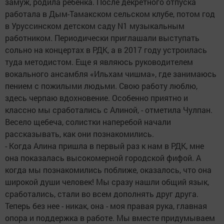
замуж, родила ребенка. После декретного отпуска
работала в Дым-Тамакском сельском клубе, потом год
в Уруссинском детском саду N1 музыкальным
работником. Периодически приглашали выступать
сольно на концертах в РДК, а в 2017 году устроилась
туда методистом. Еще я являюсь руководителем
вокального ансамбля «Ильхам чишма», где занимаюсь
пением с пожилыми людьми. Свою работу люблю,
здесь черпаю вдохновение. Особенно приятно и
классно мы сработались с Алиной, - отметила Чулпан.
Весело щебеча, солистки наперебой начали
рассказывать, как они познакомились.
- Когда Алина пришла в первый раз к нам в РДК, мне
она показалась высокомерной городской фифой. А
когда мы познакомились поближе, оказалось, что она
широкой души человек! Мы сразу нашли общий язык,
сработались, стали во всем дополнять друг друга.
Теперь без нее - никак, она - моя правая рука, главная
опора и поддержка в работе. Мы вместе придумываем