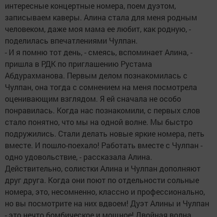
интересные концертные номера, поем дуэтом,
записываем каверы. Алина стала для меня родным
человеком, даже моя мама ее любит, как родную, -
поделилась впечатлениями Чулпан.
- И я помню тот день, - смеясь, вспоминает Алина, -
пришла в РДК по приглашению Рустама
Абдурахманова. Первым делом познакомилась с
Чулпан, она тогда с сомнением на меня посмотрела
оценивающим взглядом. Я ей сначала не особо
понравилась. Когда нас познакомили, с первых слов
стало понятно, что мы на одной волне. Мы быстро
подружились. Стали делать новые яркие номера, петь
вместе. И пошло-поехало! Работать вместе с Чулпан -
одно удовольствие, - рассказала Алина.
Действительно, солистки Алина и Чулпан дополняют
друг друга. Когда они поют по отдельности сольные
номера, это, несомненно, классно и профессионально,
но вы посмотрите на них вдвоем! Дуэт Алины и Чулпан
- это нечто бомбическое и мощное! Двойная волна