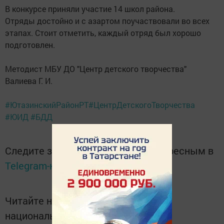
В конкурсе приняли участие 14 школ района.
Отряды достойно и с азартом поучаствовали во всех
этапах. Стоит отметить, каждый отряд был хорошо
подготовлен.
Методист МБУ ДО "Центр детского творчества"
Валиева Г. И.
#ЮтазинскийРайонРТ
#ЦентрДетскогоТворчества
#ЮИД
#БДД
Следите за самым важным и интересным в
Telegram-канале
Татмедиа
Читайте новости Татарстана в
национальном мессенджере MАХ: