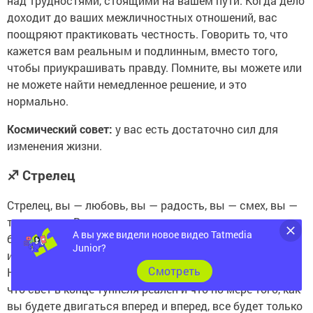
над трудностями, стоящими на вашем пути. Когда дело
доходит до ваших межличностных отношений, вас
поощряют практиковать честность. Говорить то, что
кажется вам реальным и подлинным, вместо того,
чтобы приукрашивать правду. Помните, вы можете или
не можете найти немедленное решение, и это
нормально.
Космический совет:
у вас есть достаточно сил для
изменения жизни.
♐
Стрелец
Стрелец, вы — любовь, вы — радость, вы — смех, вы —
творчество. Вы уже являетесь всем, чем стремитесь
А вы уже видели новое видео Tatmedia
быть. Все, что вам нужно сделать, это открыть глаза
Junior?
и осознать красоту и изящество вашего существа!
Cмотреть
Начало недели приносит с собой напоминание о том,
что свет в конце туннеля реален и что по мере того, как
вы будете двигаться вперед и вперед, все будет только