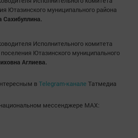
оводителя Исполнительного комитета
ия Ютазинского муниципального района
а Сахибуллина.
оводителя Исполнительного комитета
 поселения Ютазинского муниципального
иховна Аглиева.
интересным в
Telegram-канале
Татмедиа
в национальном мессенджере MАХ: