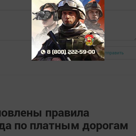
Отправить
Авторизоваться
новлены правила
зда по платным дорогам