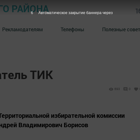
ГО РАЙОНА
1
5
Автоматическое закрытие баннера через
Рекламодателям
Телефоны
Полезные сове
атель ТИК
693
0
Территориальной избирательной комиссии
Андрей Владимирович Борисов