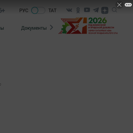
6+
РУС
ТАТ
ты
Документы
Патриотизм
Антитерро
0