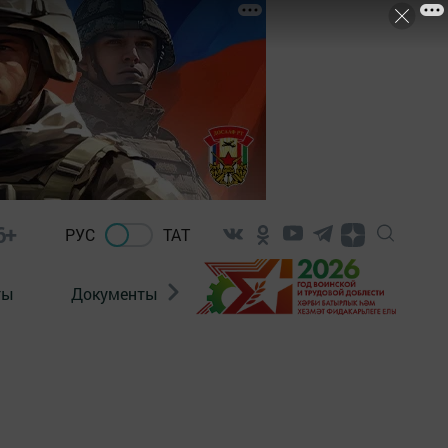
6+
РУС
ТАТ
ты
Документы
Патриотизм
Антитерро