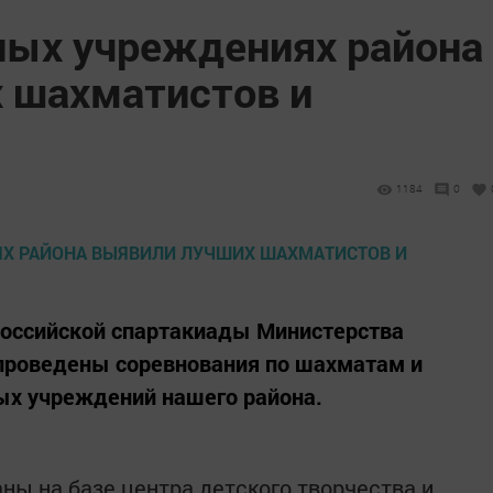
ных учреждениях района
 шахматистов и
1184
0
российской спартакиады Министерства
 проведены соревнования по шахматам и
х учреждений нашего района.
ны на базе центра детского творчества и