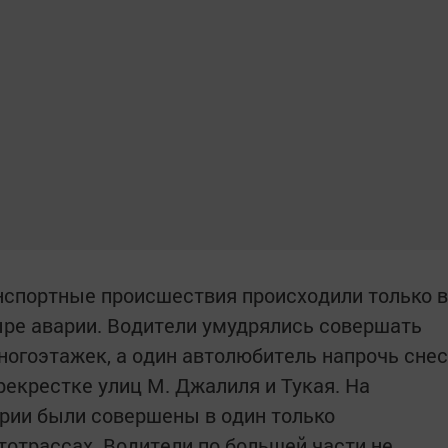
нспортные происшествия происходили только в
тыре аварии. Водители умудрялись совершать
ногоэтажек, а один автолюбитель напрочь снес
рекрестке улиц М. Джалиля и Тукая. На
рии были совершены в один только
тотрассах. Водители по большей части не