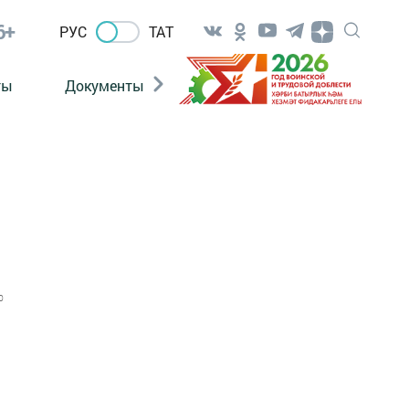
6+
РУС
ТАТ
ты
Документы
Патриотизм
Антитерро
0