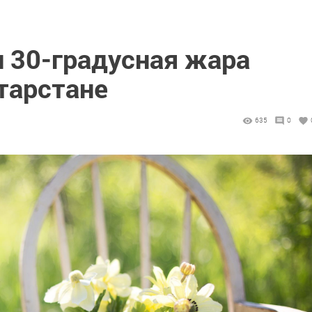
и 30-градусная жара
тарстане
635
0