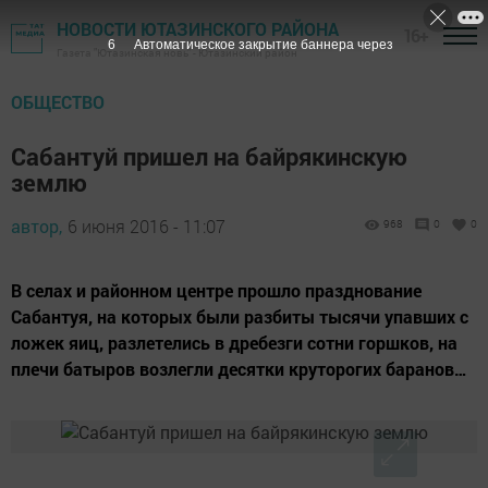
НОВОСТИ ЮТАЗИНСКОГО РАЙОНА
16+
6
Автоматическое закрытие баннера через
Газета "Ютазинская новь" - Ютазинский район
ОБЩЕСТВО
Сабантуй пришел на байрякинскую
землю
автор,
6 июня 2016 - 11:07
968
0
0
В селах и районном центре прошло празднование
Сабантуя, на которых были разбиты тысячи упавших с
ложек яиц, разлетелись в дребезги сотни горшков, на
плечи батыров возлегли десятки круторогих баранов…