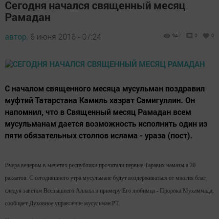
Сегодня начался священный месяц
Рамадан
автор,
6 июня 2016 - 07:24
947
0
0
С началом священного месяца мусульман поздравил
муфтий Татарстана Камиль хазрат Самигуллин. Он
напомнил, что в Священный месяц Рамадан всем
мусульманам дается возможность исполнить один из
пяти обязательных столпов ислама - ураза (пост).
Вчера вечером в мечетях республики прочитали первые Таравих намазы а 20
ракаатов. С сегодняшнего утра мусульмане будут воздерживаться от многих благ,
следуя заветам Всевышнего Аллаха и примеру Его любимца - Пророка Мухаммада,
сообщает Духовное управление мусульман РТ.