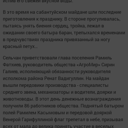
испив его свежей вкусной воды.
В это время на сабантуйском майдане шли последние
приготовления к празднику. В стороне прогуливалась,
пытаясь унять биения сердец, тройка, лежал в
ожидании своего батыра баран, трепыхался временами
в предчувствиях праздника привязанный за ногу
красный петух…
Сельчан приветствовали глава поселения Рамиль
Фатхиев, руководитель общества «АгроМир» Сирин
Галиев, исполняющий обязанности руководителя
исполкома района Ренат Вадигуллин. На майдан
вышли передовики производства - специалисты
среднего звена, механизаторы и водители, доярки и
животноводы. В этот день денежные вознаграждения
получили 86 работников общества. Поднятый батыром
полей Рамилем Касымовым и передовой дояркой
Венерой Гарифуллиной флаг трепетал в небе, призывая
всех от мала до велика принять участие в веселых