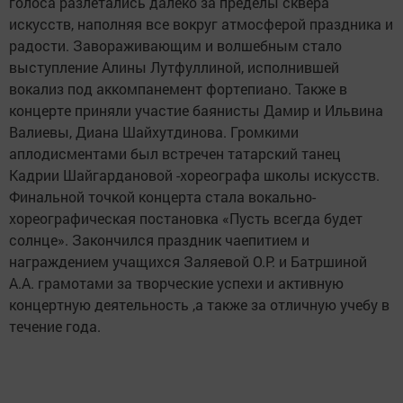
голоса разлетались далеко за пределы сквера
искусств, наполняя все вокруг атмосферой праздника и
радости. Завораживающим и волшебным стало
выступление Алины Лутфуллиной, исполнившей
вокализ под аккомпанемент фортепиано. Также в
концерте приняли участие баянисты Дамир и Ильвина
Валиевы, Диана Шайхутдинова. Громкими
аплодисментами был встречен татарский танец
Кадрии Шайгардановой -хореографа школы искусств.
Финальной точкой концерта стала вокально-
хореографическая постановка «Пусть всегда будет
солнце». Закончился праздник чаепитием и
награждением учащихся Заляевой О.Р. и Батршиной
А.А. грамотами за творческие успехи и активную
концертную деятельность ,а также за отличную учебу в
течение года.