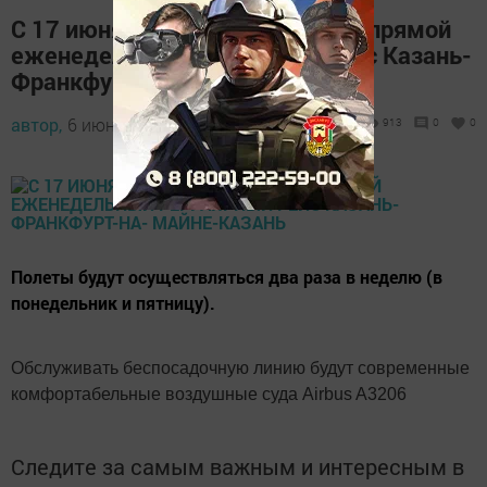
С 17 июня 2016 г. открывается прямой
еженедельный регулярный рейс Казань-
Франкфурт-на- Майне-Казань
автор,
6 июня 2016 - 07:37
913
0
0
Полеты будут осуществляться два раза в неделю (в
понедельник и пятницу).
Обслуживать беспосадочную линию будут современные
комфортабельные воздушные суда Airbus A3206
Следите за самым важным и интересным в