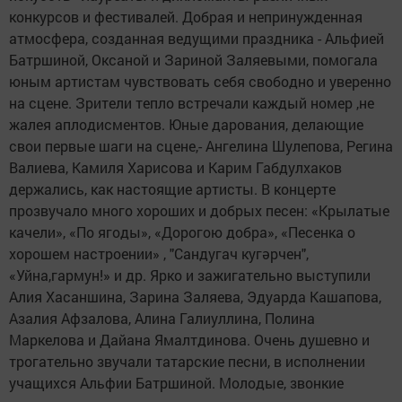
конкурсов и фестивалей. Добрая и непринужденная
атмосфера, созданная ведущими праздника - Альфией
Батршиной, Оксаной и Зариной Заляевыми, помогала
юным артистам чувствовать себя свободно и уверенно
на сцене. Зрители тепло встречали каждый номер ,не
жалея аплодисментов. Юные дарования, делающие
свои первые шаги на сцене,- Ангелина Шулепова, Регина
Валиева, Камиля Харисова и Карим Габдулхаков
держались, как настоящие артисты. В концерте
прозвучало много хороших и добрых песен: «Крылатые
качели», «По ягоды», «Дорогою добра», «Песенка о
хорошем настроении» , "Сандугач кугәрчен",
«Уйна,гармун!» и др. Ярко и зажигательно выступили
Алия Хасаншина, Зарина Заляева, Эдуарда Кашапова,
Азалия Афзалова, Алина Галиуллина, Полина
Маркелова и Дайана Ямалтдинова. Очень душевно и
трогательно звучали татарские песни, в исполнении
учащихся Альфии Батршиной. Молодые, звонкие