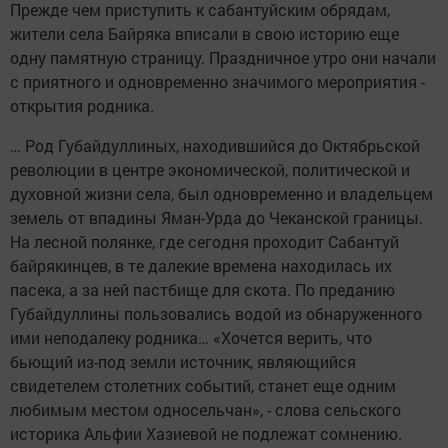
Прежде чем приступить к сабантуйским обрядам,
жители села Байряка вписали в свою историю еще
одну памятную страницу. Праздничное утро они начали
с приятного и одновременно значимого мероприятия -
открытия родника.
… Род Губайдуллиных, находившийся до Октябрьской
революции в центре экономической, политической и
духовной жизни села, был одновременно и владельцем
земель от впадины Яман-Урда до Чеканской границы.
На лесной полянке, где сегодня проходит Сабантуй
байрякинцев, в те далекие времена находилась их
пасека, а за ней пастбище для скота. По преданию
Губайдуллины пользовались водой из обнаруженного
ими неподалеку родника… «Хочется верить, что
бьющий из-под земли источник, являющийся
свидетелем столетних событий, станет еще одним
любимым местом односельчан», - слова сельского
историка Альфии Хазиевой не подлежат сомнению.