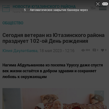
НОВОСТИ ЮТАЗИНСКОГО РАЙОНА
16+
3
Автоматическое закрытие баннера через
Газета "Ютазинская новь" - Ютазинский район
ОБЩЕСТВО
Сегодня ветеран из Ютазинского района
празднует 102-ой День рождения
Юлия Дәүләтбаева,
18 мая 2023 - 12:16
886
0
0
Нагима Абдульманова из поселка Уруссу даже спустя
век жизни остаётся в добром здравии и сохраняет
любовь к окружающим