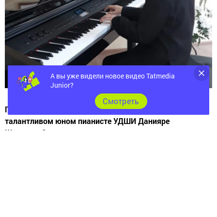
А вы уже видели новое видео Tatmedia
Junior?
Cмотреть
Помните мы писали на страницах нашей газеты о
талантливом юном пианисте УДШИ Данияре
Шарипове?
Уже завтра этот талантливый мальчик выступит с
сольным бесплатным концертом в школе искусств. У
нас есть уникальная возможность насладится
инструментальной музыкой воочию. Классно же!