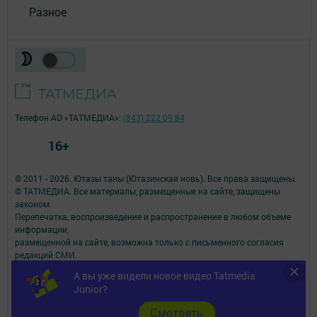
Разное
Телефон АО «ТАТМЕДИА»:
(843) 222 09 84
16+
© 2011 - 2026. Ютазы таны (Ютазинская новь). Все права защищены.
© ТАТМЕДИА. Все материалы, размещенные на сайте, защищены
законом.
Перепечатка, воспроизведение и распространение в любом объеме
информации,
размещенной на сайте, возможна только с письменного согласия
редакций СМИ.
При поддержке Республиканского агентства по печати и массовым
А вы уже видели новое видео Tatmedia
коммуникациям.
Junior?
Наименование СМИ: Ютазы таны (Ютазинская новь)
№ свидетельства о регистрации СМИ, дата: ЭЛ № ФС 77 - 90166 от
Cмотреть