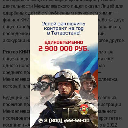
деятельности Менделеевского лицея оказал Лицей для
одарённых детей с углубленным изучением химии —
филиал КНИТУ-КХТИ. В планах совместной работы двух
лицеев-«побратимов» — профориентация школьников,
проведение научно-практических конференций,
экскурсии на отраслевые предприятия и многое другое.
Ректор КНИТУ-КХТИ Юрий Казаков
в ходе осмотра
лицея представил доклад об этапах создания ещё
одного нового учебного заведения, на этот раз
среднего профессионального образования —
Менделеевского химико-технологического колледжа,
который планируется открыть в 2025 году.
Будущий колледж Менделеевска — один из главных
проектов программы сотрудничества администрации
Менделеевского района, Казанского национального
исследовательского технологического университета и
компании «Аммоний» в рамках заключенного в 2022