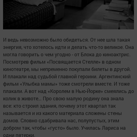
И ведь невозможно было обидеться. От нее шла такая
энергия, что хотелось идти и делать что-то великое. Она
могла говорить о чем угодно - от Блока до киноактрис.
Посмотрев фильм «Посвящается Стелле» в одном
кинотеатре, мы непременно покупали билеты в другой.
И плакали над судьбой главной героини. Аргентинский
фильм «Улыбка мамы» тоже смотрели вместе. И тоже
плакали. А вот над «Королем в Нью-Йорке» смеялись до
колик в животе… Про свою малую родину она знала
все: кто строил здания, почему этот квартал так
называется и из какого материала сложены стены
домов. Словно сдабривала нас, полупустых, этим
добром так, чтобы «густо» было. Училась Лариса на
одни пятерки.