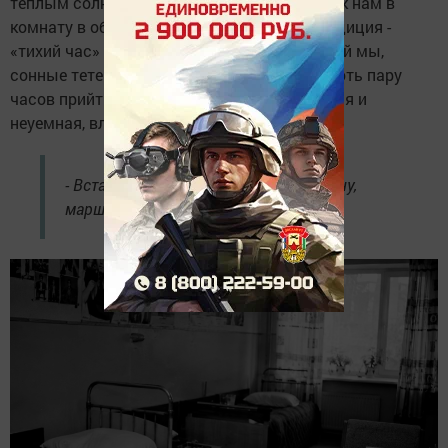
теплым солнышком, которое заглядывало к нам в
комнату в общежитии после пар. Наша традиция -
«тихий час» - негласный закон. После лекций мы,
сонные тетери, падали на кровати, чтобы хоть пару
часов прийти в себя. Лариска же, энергичная и
неуемная, влетала в комнату без стука:
- Вставать! Спать будете на пенсии! А ну,
марш на воздух!