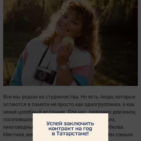
Все мы родом из студенчества. Но есть люди, которые
остаются в памяти не просто как одногруппники, а как
некий целебный источник. Для нас, приезжих девчонок,
поселившихся в общаге в 80-е, таким щедрым,
многоводным родником была Лариска Голубкова.
Местная, веселая, талантливая - она была тем самым