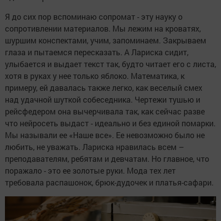
Я до сих пор вспоминаю сопромат - эту науку о
сопротивлении материалов. Мы лежим на кроватях,
шуршим конспектами, учим, запоминаем. Закрываем
глаза и пытаемся пересказать. А Лариска сидит,
улыбается и выдает текст так, будто читает его с листа,
хотя в руках у нее только яблоко. Математика, к
примеру, ей давалась также легко, как веселый смех
над удачной шуткой собеседника. Чертежи тушью и
рейсфедером она вычерчивала так, как сейчас разве
что нейросеть выдаст - идеально и без единой помарки.
Мы называли ее «Наше все». Ее невозможно было не
любить, не уважать. Лариска нравилась всем –
преподавателям, ребятам и девчатам. Но главное, что
поражало - это ее золотые руки. Мода тех лет
требовала распашонок, брюк-дудочек и платья-сафари.