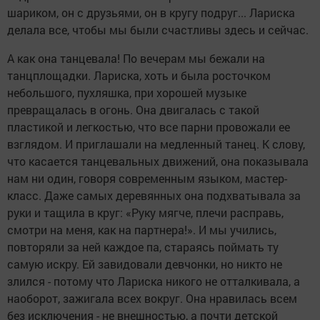
шариком, он с друзьями, он в кругу подруг... Лариска
делала все, чтобы мы были счастливы здесь и сейчас.
А как она танцевала! По вечерам мы бежали на
танцплощадки. Лариска, хоть и была росточком
небольшого, пухляшка, при хорошей музыке
превращалась в огонь. Она двигалась с такой
пластикой и легкостью, что все парни провожали ее
взглядом. И приглашали на медленный танец. К слову,
что касается танцевальных движений, она показывала
нам ни один, говоря современным языком, мастер-
класс. Даже самых деревянных она подхватывала за
руки и тащила в круг: «Руку мягче, плечи расправь,
смотри на меня, как на партнера!». И мы учились,
повторяли за ней каждое па, стараясь поймать ту
самую искру. Ей завидовали девчонки, но никто не
злился - потому что Лариска никого не отталкивала, а
наоборот, зажигала всех вокруг. Она нравилась всем
без исключения - не внешностью, а почти детской