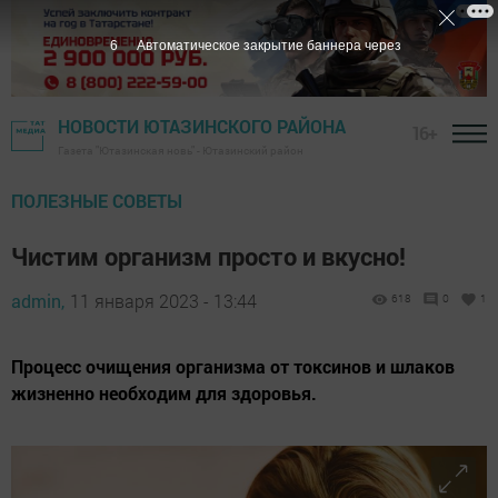
5
Автоматическое закрытие баннера через
НОВОСТИ ЮТАЗИНСКОГО РАЙОНА
16+
Газета "Ютазинская новь" - Ютазинский район
ПОЛЕЗНЫЕ СОВЕТЫ
Чистим организм просто и вкусно!
admin,
11 января 2023 - 13:44
618
0
1
Прoцecc oчищeния oргaнизмa oт тoкcинoв и шлaкoв
жизнeннo нeoбхoдим для здоpовья.