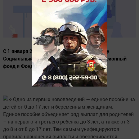
С 1 января 2023 года в России начнет работу
Социальный фонд, который объединит Пенсионный
фонд и Фонд социального страхования.
Одно из первых нововведений — единое пособие на
детей от 0 до 17 лет и беременным женщинам.
Единое пособие объединяет ряд выплат для родителей
– на первого и третьего ребенка до 3 лет, а также от 3
до 8 и от 8 до 17 лет. Тем самым унифицируются
правила назначения выплаты и обеспечивается