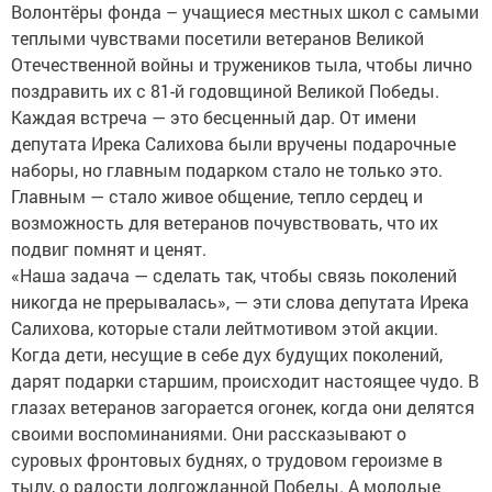
Волонтёры фонда – учащиеся местных школ с самыми
теплыми чувствами посетили ветеранов Великой
Отечественной войны и тружеников тыла, чтобы лично
поздравить их с 81-й годовщиной Великой Победы.
Каждая встреча — это бесценный дар. От имени
депутата Ирека Салихова были вручены подарочные
наборы, но главным подарком стало не только это.
Главным — стало живое общение, тепло сердец и
возможность для ветеранов почувствовать, что их
подвиг помнят и ценят.
«Наша задача — сделать так, чтобы связь поколений
никогда не прерывалась», — эти слова депутата Ирека
Салихова, которые стали лейтмотивом этой акции.
Когда дети, несущие в себе дух будущих поколений,
дарят подарки старшим, происходит настоящее чудо. В
глазах ветеранов загорается огонек, когда они делятся
своими воспоминаниями. Они рассказывают о
суровых фронтовых буднях, о трудовом героизме в
тылу, о радости долгожданной Победы. А молодые