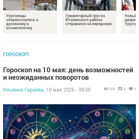
Уруссинцы
Гуманитарный груз из
Новый м
соприкоснулись к
Ютазинского района
двери 
духовному и
отправился на передовую
Уруссу
космическому
ГОРОСКОП
Гороскоп на 10 мая: день возможностей
и неожиданных поворотов
Ильвина Гараева,
10 мая 2026 - 09:30
325
0
0