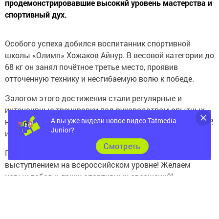
продемонстрировавшие высокий уровень мастерства и
спортивный дух.
Особого успеха добился воспитанник спортивной
школы «Олимп» Хожаков Айнур. В весовой категории до
68 кг он занял почётное третье место, проявив
отточенную технику и несгибаемую волю к победе.
Залогом этого достижения стали регулярные и
интенсивные тренировки под руководством опытных
А вы уже видели новое видео Tatmedia
наставников — тренеров‑преподавателей Хамитова А. Р.
Junior?
и Бурханова Т. М.
Cмотреть
Поздравляем Айнура и его тренеров с достойным
выступлением на всероссийском уровне! Желаем
новых побед и ярких спортивных свершений!
Следите за самым важным и интересным в